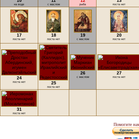
10
11
12
13
на воде
с маслом
рыба
поста нет
17
18
19
20
поста нет
поста нет
с маслом
поста нет
26
27
24
с маслом
поста нет
поста нет
25
поста нет
31
поста нет
Помогите на