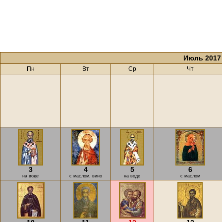
Июль 2017
Пн
Вт
Ср
Чт
3
4
5
6
на воде
с маслом, вино
на воде
с маслом