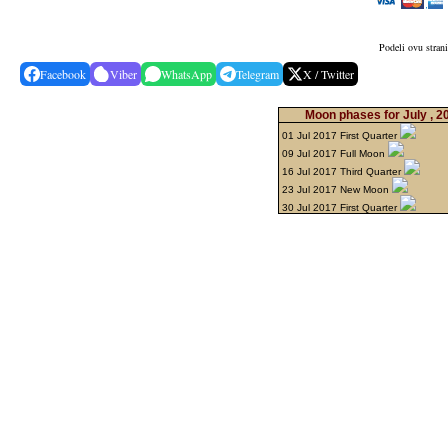
Podeli ovu stran
Facebook
Viber
WhatsApp
Telegram
X / Twitter
Moon phases for July , 
01 Jul 2017 First Quarter
09 Jul 2017 Full Moon
16 Jul 2017 Third Quarter
23 Jul 2017 New Moon
30 Jul 2017 First Quarter