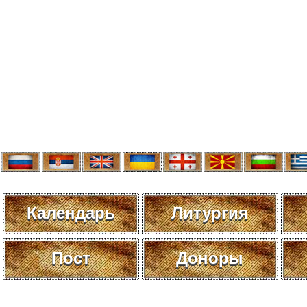
Календарь
Литургия
Пост
Доноры