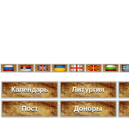
Календарь
Литургия
Пост
Доноры