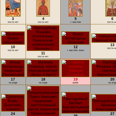
3
4
5
6
поста нет
поста нет
с маслом
поста н
13
10
12
поста н
поста нет
с маслом, вино
11
поста нет
17
18
19
20
на воде
на воде
рыба
на вод
24
27
26