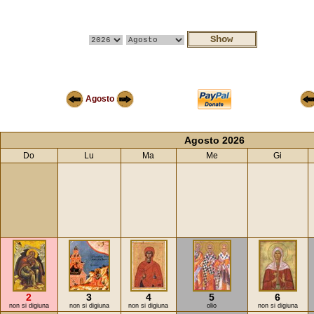
Agosto
Agosto 2026
Do
Lu
Ma
Me
Gi
2
3
4
5
6
non si digiuna
non si digiuna
non si digiuna
olio
non si digiuna