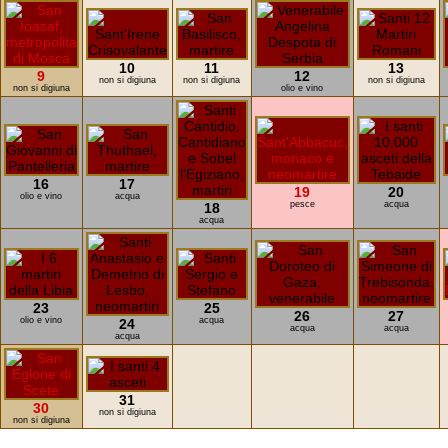
10
11
13
9
12
non si digiuna
non si digiuna
non si digiuna
non si digiuna
olio e vino
16
17
19
20
olio e vino
acqua
pesce
acqua
18
acqua
23
25
26
27
olio e vino
acqua
24
acqua
acqua
acqua
31
30
non si digiuna
non si digiuna