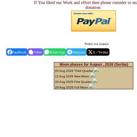
If You liked our Work and effort then please consider to m
donation:
Podeli ovu stranicu
Facebook
Viber
WhatsApp
Telegram
X / Twitter
Moon phases for August , 2026
(Serbia)
05 Aug 2026 Third Quarter
12 Aug 2026 New Moon
20 Aug 2026 First Quarter
28 Aug 2026 Full Moon