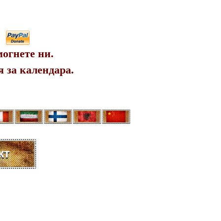
огнете ни.
 за календара.
кт