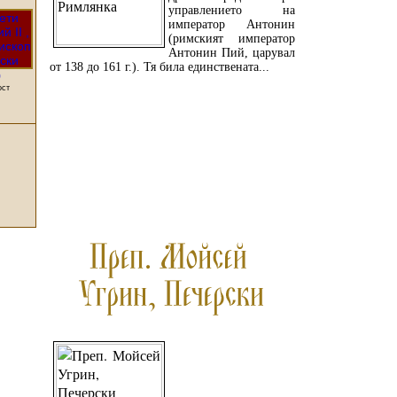
управлението на
император Антонин
(римският император
Антонин Пий, царувал
от 138 до 161 г.). Тя била единствената...
9
ост
ПРОЧЕТЕТЕ ОЩЕ...