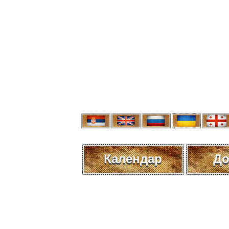
Календар
До