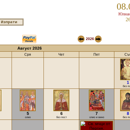
08.
Юлиан
2
2026
Август 2026
Сря
Чет
Пет
Съ
1
без п
5
6
7
8
олио
без пост
олио и вино
без п