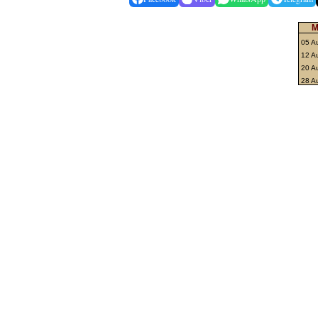
M
05 A
12 A
20 A
28 A