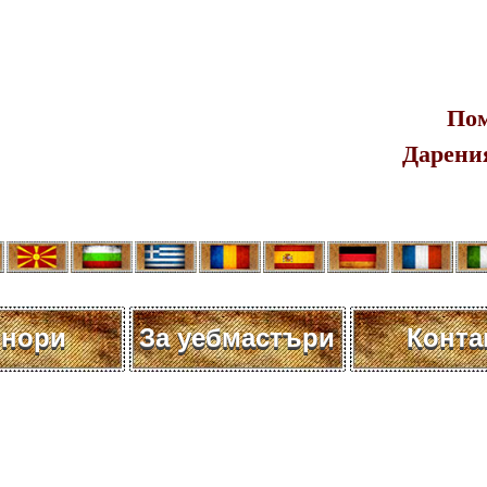
Пом
Дарения
нори
За уебмастъри
Конта