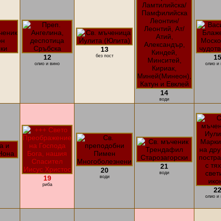
13
12
без пост
1
олио и вино
олио и 
14
води
21
20
води
19
води
риба
2
олио и 