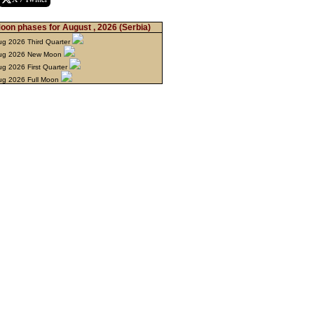
oon phases for August , 2026
(Serbia)
ug 2026 Third Quarter
ug 2026 New Moon
ug 2026 First Quarter
ug 2026 Full Moon