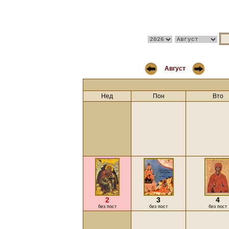
Август
Нед
Пон
Вто
2
3
4
без пост
без пост
без пост