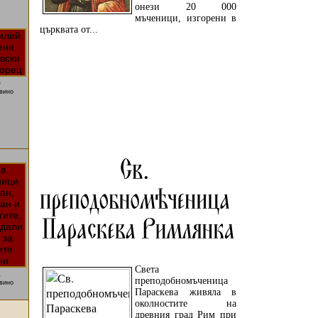
онези 20 000
мъченици, изгорени в
църквата от...
5
вино
ПРОЧЕТЕТЕ ОЩЕ...
Света
2
преподобномъченица
вино
Параскева живяла в
околностите на
древния град Рим при