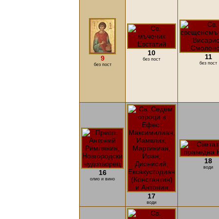
10
11
9
без пост
без пост
без пост
18
води
16
олио и вино
17
води