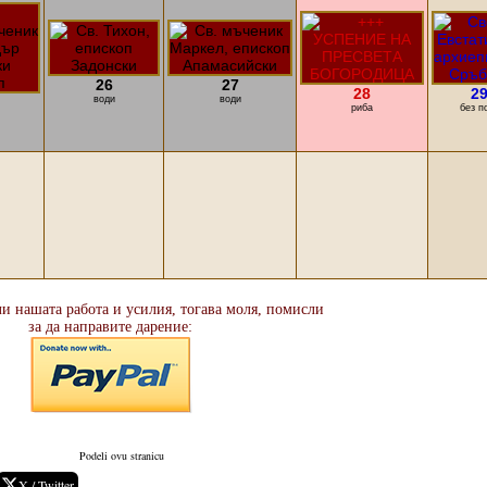
26
27
28
2
води
води
риба
без п
ли нашата работа и усилия, тогава моля, помисли
за да направите дарение:
Podeli ovu stranicu
X / Twitter