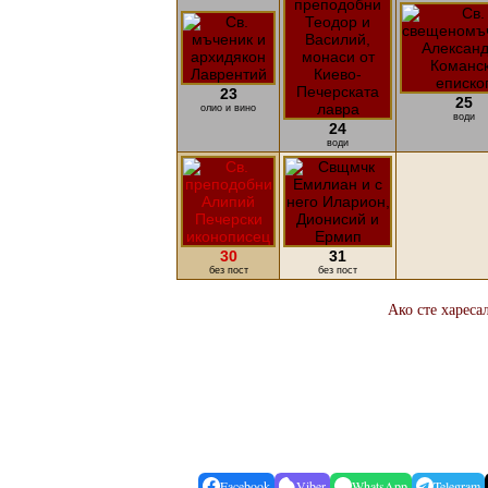
23
25
олио и вино
води
24
води
30
31
без пост
без пост
Ако сте хареса
Facebook
Viber
WhatsApp
Telegram