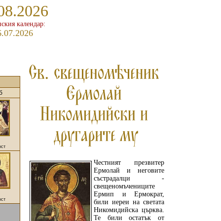
08.2026
ския календар:
6.07.2026
б
ост
Честният презвитер
Ермолай и неговите
състрадалци -
свещеномъчениците
Ермип и Ермократ,
ост
били иереи на светата
Никомидийска църква.
Те били остатък от