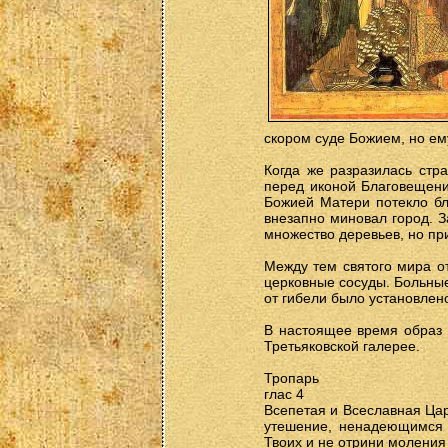
скором суде Божием, но ему
Когда же разразилась стр
перед иконой Благовещени
Божией Матери потекло бл
внезапно миновал город. З
множество деревьев, но пр
Между тем святого мира о
церковные сосуды. Больные
от гибели было установлен
В настоящее время обр
Третьяковской галерее.
Тропарь
глас 4
Всепетая и Всеславная Цар
утешение, ненадеющимся 
Твоих и не отрини моления