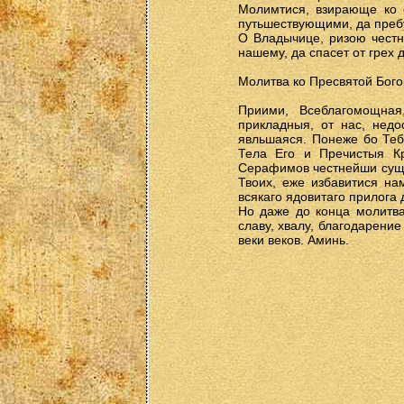
Молимтися, взирающе ко 
путьшествующими, да пребу
О Владычице, ризою честн
нашему, да спасет от грех 
Молитва ко Пресвятой Бог
Приими, Всеблагомощная
прикладныя, от нас, нед
явльшаяся. Понеже бо Теб
Тела Его и Пречистыя Кр
Серафимов честнейши суща
Твоих, еже избавитися на
всякаго ядовитаго прилога 
Но даже до конца молитв
славу, хвалу, благодарени
веки веков. Аминь.