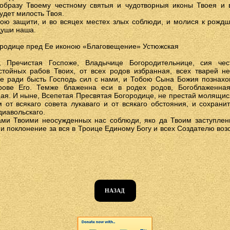
образу Твоему честному святыя и чудотворныя иконы Твоея 
дет милость Твоя.
ою защити, и во всяцех местех злых соблюди, и молися к рождш
души наша.
ородице пред Ее иконою «Благовещение» Устюжская
, Пречистая Госпоже, Владычице Богородительнице, сия че
остойных рабов Твоих, от всех родов избранная, всех тварей 
е ради бысть Господь сил с нами, и Тобою Сына Божия познахо
ове Его. Темже блаженна еси в родех родов, Богоблаженная
я. И ныне, Всепетая Пресвятая Богородице, не престай молящися
м от всякаго совета лукаваго и от всякаго обстояния, и сохран
диавольскаго.
ами Твоими неосужденных нас соблюди, яко да Твоим заступле
е и поклонение за вся в Троице Единому Богу и всех Создателю воз
НАЗАД