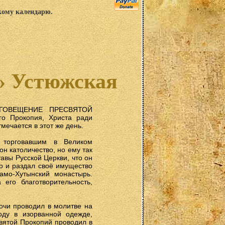
скому календарю.
» Устюжская
ЛАГОВЕЩЕНИЕ ПРЕСВЯТОЙ
о Прокопия, Христа ради
мечается в этот же день.
 торговавшим в Великом
он католичество, но ему так
авы Русской Церкви, что он
но и раздал своё имущество
амо-Хутынский монастырь.
его благотворительность,
ночи проводил в молитве на
оду в изорванной одежде,
вятой Прокопий проводил в