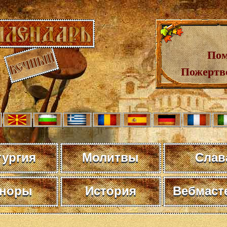
Пом
Пожертв
тургия
Молитвы
Слав
норы
История
Вебмаст