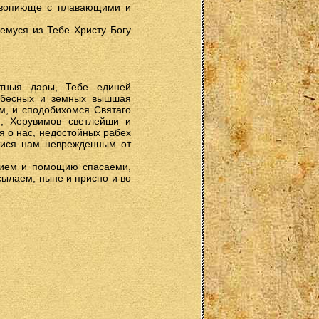
и вопиюще с плавающими и
емуся из Тебе Христу Богу
стныя дары, Тебе единей
небесных и земных вышшая
м, и сподобихомся Святаго
, Херувимов светлейши и
 о нас, недостойных рабех
итися нам неврежденным от
нием и помощию спасаеми,
сылаем, ныне и присно и во