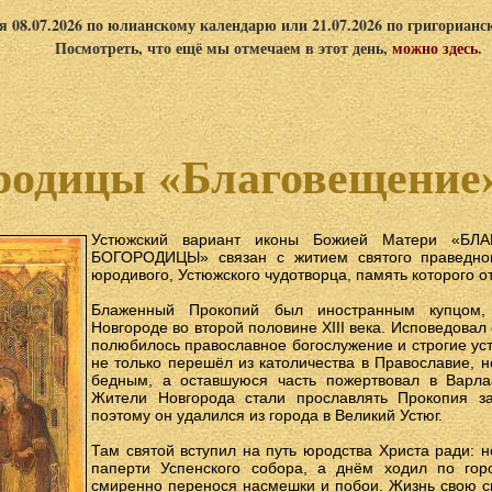
я 08.07.2026 по юлианскому календарю или 21.07.2026 по григориан
Посмотреть, что ещё мы отмечаем в этот день,
можно здесь
.
родицы «Благовещение
Устюжский вариант иконы Божией Матери «Б
БОГОРОДИЦЫ» связан с житием святого праведног
юродивого, Устюжского чудотворца, память которого от
Блаженный Прокопий был иностранным купцом,
Новгороде во второй половине XIII века. Исповедовал 
полюбилось православное богослужение и строгие уст
не только перешёл из католичества в Православие, 
бедным, а оставшуюся часть пожертвовал в Варла
Жители Новгорода стали прославлять Прокопия за 
поэтому он удалился из города в Великий Устюг.
Там святой вступил на путь юродства Христа ради: 
паперти Успенского собора, а днём ходил по гор
смиренно перенося насмешки и побои. Жизнь свою с