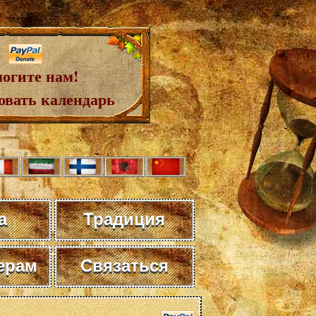
огите нам!
овать календарь
а
Традиция
ерам
Связаться