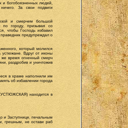
х и богобоязненных людей,
ничего. За свои подвиги
озой и смерчем большой
 по городу, призывая со
ся, чтобы Господь избавил
и праведник предупреждал о
аженного, который молился
 устюжане. Вдруг от иконы
о же время огненный смерч
мни, раздробив и уничтожив
иеся в храме наполнили им
амять об избавлении города
УСТЮЖСКАЯ) находится в
до и Заступнице, печальным
, грешным, не остави раб