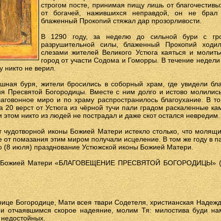
строгом посте, принимая пищу лишь от благочестивы
от богачей, нажившихся неправдой, он не брал 
блаженный Прокопий стяжал дар прозорливости.
В 1290 году, за неделю до сильной бури с гр
разрушительной силы, блаженный Прокопий ходил
слезами жителей Великого Устюга каяться и молить
город от участи Содома и Гоморры. В течение недел
 никто не верил.
ашная буря, жители бросились в соборный храм, где увидели бл
я Пресвятой Богородицы. Вместе с ним долго и истово молились
аговонное миро и по храму распространилось благоухание. В т
а 20 верст от Устюга из чёрной тучи пали градом раскаленные ка
и этом никто из людей не пострадал и даже скот остался невредим.
т чудотворной иконы Божией Матери истекло столько, что молящ
 от помазания этим миром получали исцеление. В том же году в п
о (8 июля) празднование Устюжской иконы Божией Матери.
аз Божией Матери «БЛАГОВЕЩЕНИЕ ПРЕСВЯТОЙ БОГОРОДИЦЫ» (
ице Богородице, Мати всея твари Содетеля, христианская Надеж
и отчаявшимся скорое надеяние, молим Тя: милостива буди нам
 недостойных.