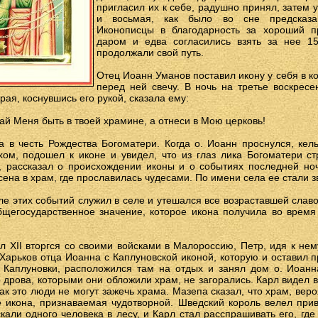
пригласил их к себе, радушно принял, затем у
и восьмая, как было во сне предсказан
Иконописцы в благодарность за хороший п
даром и едва согласились взять за нее 15
продолжали свой путь.
Отец Иоанн Уманов поставил икону у себя в ко
перед ней свечу. В ночь на третье воскресе
ая, коснувшись его рукой, сказала ему:
й Меня быть в твоей храмине, а отнеси в Мою церковь!
а в честь Рождества Богоматери. Когда о. Иоанн проснулся, кел
хом, подошел к иконе и увидел, что из глаз лика Богоматери ст
 рассказал о происхождении иконы и о событиях последней но
ена в храм, где прославилась чудесами. По имени села ее стали з
е этих событий служил в селе и утешался все возраставшей слав
бщегосударственное значение, которое икона получила во время
л XII вторгся со своими войсками в Малороссию, Петр, идя к н
 Харьков отца Иоанна с Каплуновской иконой, которую и оставил 
Каплуновки, расположился там на отдых и занял дом о. Иоанн
 дрова, которыми они обложили храм, не загорались. Карл видел в
ак это люди не могут зажечь храма. Мазепа сказал, что храм, веро
е икона, признаваемая чудотворной. Шведский король велел прив
кали одного человека в лесу, и Карл стал расспрашивать его, где 