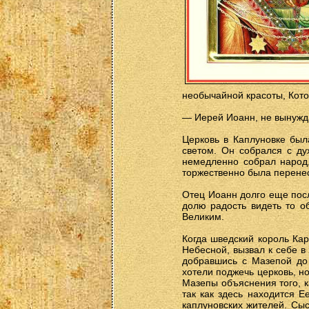
необычайной красоты, Котор
— Иерей Иоанн, не вынужда
Церковь в Каплуновке был
светом. Он собрался с ду
немедленно собрал народ,
торжественно была перенес
Отец Иоанн долго еще посл
долю радость видеть то о
Великим.
Когда шведский король Кар
Небесной, вызвал к себе в
добравшись с Мазепой до 
хотели поджечь церковь, но
Мазепы объяснения того, к
так как здесь находится Е
каплуновских жителей. Сыс