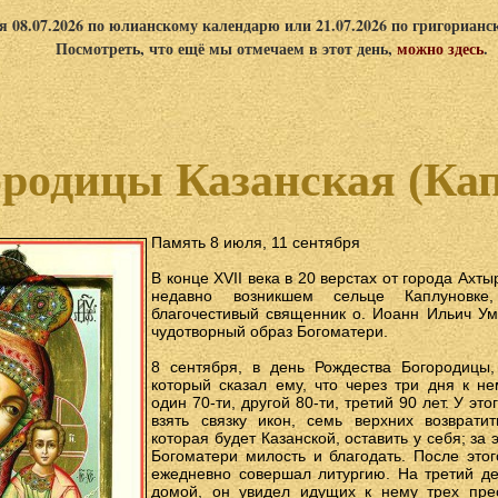
я 08.07.2026 по юлианскому календарю или 21.07.2026 по григориан
Посмотреть, что ещё мы отмечаем в этот день,
можно здесь
.
родицы Казанская (Ка
Память 8 июля, 11 сентября
В конце XVII века в 20 верстах от города Ахты
недавно возникшем сельце Каплуновк
благочестивый священник о. Иоанн Ильич Ума
чудотворный образ Богоматери.
8 сентября, в день Рождества Богородицы,
который сказал ему, что через три дня к не
один 70-ти, другой 80-ти, третий 90 лет. У эт
взять связку икон, семь верхних возврати
которая будет Казанской, оставить у себя; за
Богоматери милость и благодать. После этог
ежедневно совершал литургию. На третий де
домой, он увидел идущих к нему трех пре