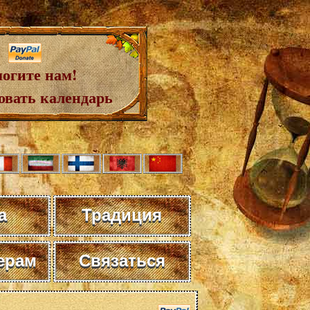
огите нам!
овать календарь
а
Традиция
ерам
Связаться