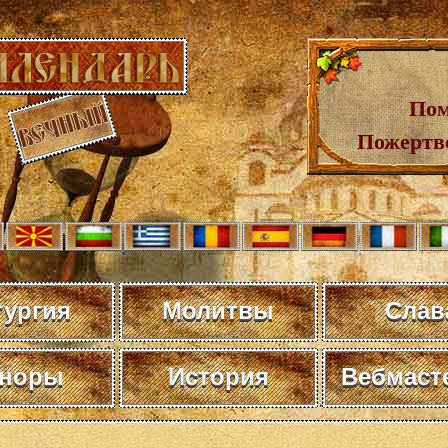
Пом
Пожертв
тургия
Молитвы
Слав
норы
История
Вебмаст