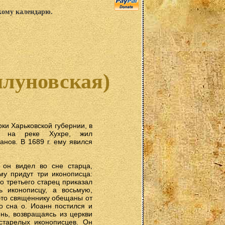
скому календарю.
плуновская)
рки Харьковской губернии, в
е, на реке Хухре, жил
нов. В 1689 г. ему явился
 он видел во сне старца,
му придут три иконописца:
ого третьего старец приказал
ть иконописцу, а восьмую,
 это священнику обещаны от
о сна о. Иоанн постился и
нь, возвращаясь из церкви
старелых иконописцев. Он