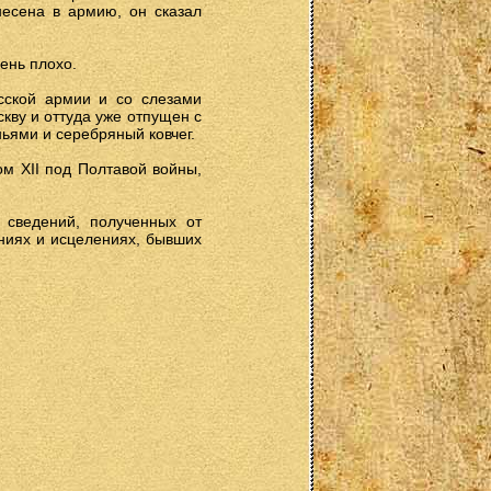
унесена в армию, он сказал
ень плохо.
сской армии и со слезами
кву и оттуда уже отпущен с
ьями и серебряный ковчег.
ом XII под Полтавой войны,
 сведений, полученных от
ниях и исцелениях, бывших