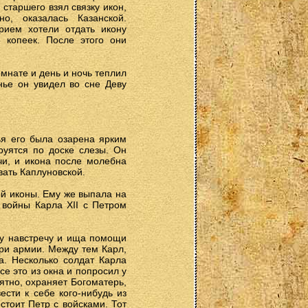
 старшего взял связку икон,
о, оказалась Казанской.
рием хотели отдать икону
 копеек. После этого они
мнате и день и ночь теплил
нье он увидел во сне Деву
ья его была озарена ярким
руятся по доске слезы. Он
чи, и икона после молебна
вать Каплуновской.
ой иконы. Ему же выпала на
 войны Карла XII с Петром
ему навстречу и ища помощи
при армии. Между тем Карл,
а. Несколько солдат Карла
се это из окна и попросил у
ятно, охраняет Богоматерь,
ести к себе кого-нибудь из
стоит Петр с войсками. Тот