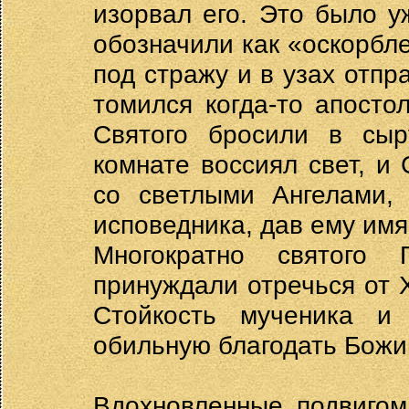
изорвал его. Это было у
обозначили как «оскорбл
под стражу и в узах отпр
томился когда-то апост
Святого бросили в сы
комнате воссиял свет, и
со светлыми Ангелами,
исповедника, дав ему имя
Многократно святого
принуждали отречься от 
Стойкость мученика и
обильную благодать Божи
Вдохновленные подвигом