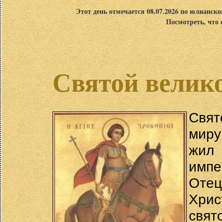
Этот день отмечается 08.07.2026 по юлианск
Посмотреть, что 
Святой велик
Свя
миру
жил
импе
Отец
Хрис
свя