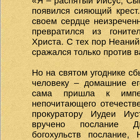
«Я – распятый Иисус, Сы
появился сияющий крест
своем сердце неизречен
превратился из гоните
Христа. С тех пор Неани
сражался только против 
Но на святом угоднике сб
человеку – домашние ег
сама пришла к импе
непочитающего отечеств
прокуратору Иудеи Иус
вручено послание Ди
богохульств послание,