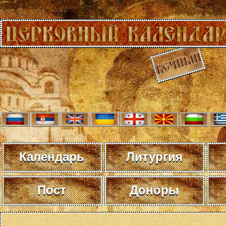
Календарь
Литургия
Пост
Доноры