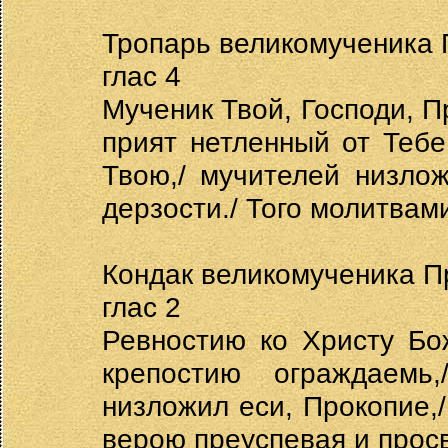
Тропарь великомученика 
глас 4
Мученик Твой, Господи, П
прият нетленный от Тебе
Твою,/ мучителей низло
дерзости./ Того молитвам
Кондак великомученика П
глас 2
Ревностию ко Христу Бо
крепостию ограждаемь
низложил еси, Прокопие,/
верою преуспевая и прос