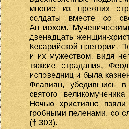
многие из прежних стр
солдаты вместе со св
Антиохом. Мученическим
двенадцать женщин-хрис
Кесарийской претории. П
и их мужеством, видя не
тяжкие страдания, Феод
исповедниц и была казнен
Флавиан, убедившись в 
святого великомученика
Ночью христиане взяли 
гробными пеленами, со с
(† 303).