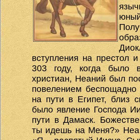
язы
юны
Пол
обр
Дио
вступления на престол и
303 году, когда было в
христиан, Неаний был по
повелением беспощадно 
на пути в Египет, близ 
было явление Господа Ии
пути в Дамаск. Божестве
ты идешь на Меня?» Неан