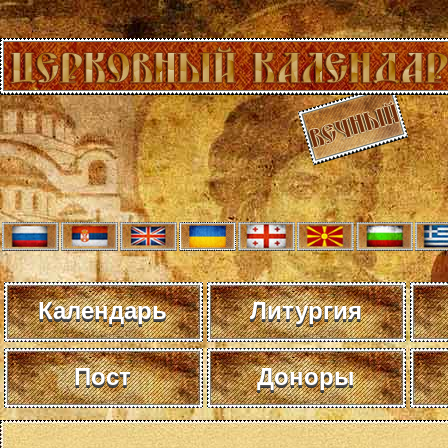
Календарь
Литургия
Пост
Доноры