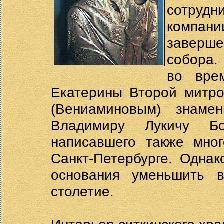
сотруд
компани
заверш
собора.
во вре
Екатерины Второй митро
(Вениаминовым) знамен
Владимиру Лукичу Бо
написавшего также мног
Санкт-Петербурге. Однак
основания уменьшить 
столетие.