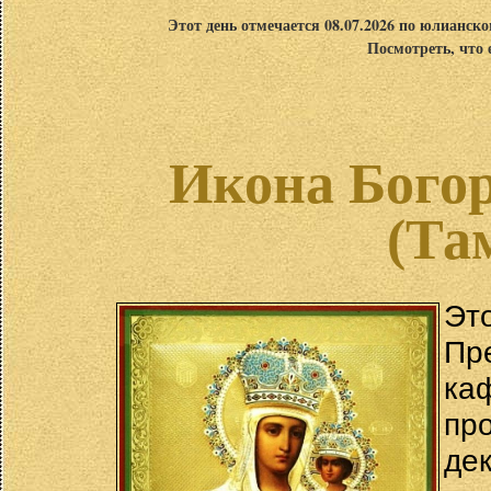
Этот день отмечается 08.07.2026 по юлианск
Посмотреть, что 
Икона Бого
(Та
Эт
Пр
ка
пр
де