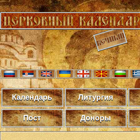
Календарь
Литургия
Пост
Доноры