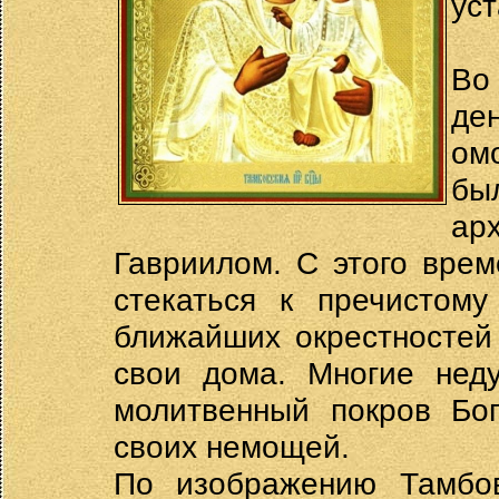
ус
Во
ден
ом
бы
ар
Гавриилом. С этого вре
стекаться к пречистому
ближайших окрестностей
свои дома. Многие нед
молитвенный покров Бог
своих немощей.
По изображению Тамбов