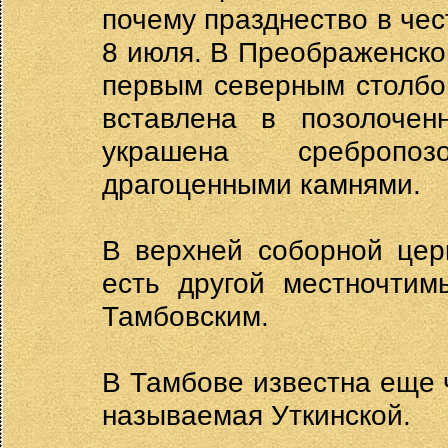
почему празднество в чес
8 июля. В Преображенско
первым северным столбо
вставлена в позолоче
украшена сребропоз
драгоценными камнями.
В верхней соборной цер
есть другой местночтим
Тамбовским.
В Тамбове известна еще 
называемая Уткинской.