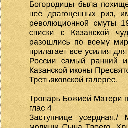
Богородицы была похище
неё драгоценных риз, и
революционной смуты 19
списки с Казанской чу
разошлись по всему мир
прилагает все усилия для
России самый ранний из
Казанской иконы Пресвято
Третьяковской галерее.
Тропарь Божией Матери п
глас 4
Заступнице усердная,/ 
молиши Сына Твоего, Хри