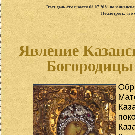
Этот день отмечается 08.07.2026 по юлианск
Посмотреть, что 
Явление Казанс
Богородицы 
Обр
Мат
Каз
пок
Каз