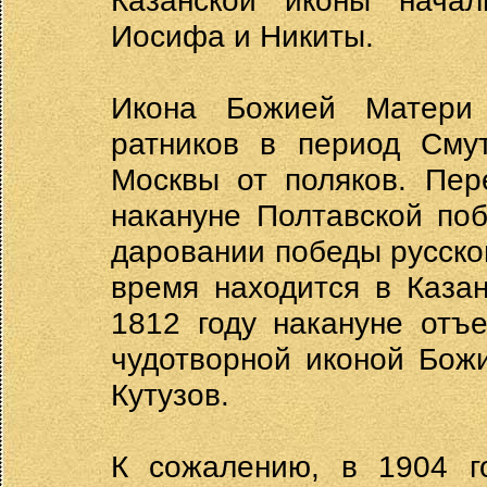
Казанской иконы начал
Иосифа и Никиты.
Икона Божией Матери 
ратников в период Сму
Москвы от поляков. Пер
накануне Полтавской по
даровании победы русском
время находится в Казан
1812 году накануне отъ
чудотворной иконой Бож
Кутузов.
К сожалению, в 1904 го