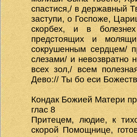
спастися,/ в державный Т
заступи, о Госпоже, Цари
скорбех, и в болезнех
предстоящих и молящ
сокрушенным сердцем/ п
слезами/ и невозвратно 
всех зол,/ всем полезна
Дево:// Ты бо еси Божест
Кондак Божией Матери пр
глас 8
Притецем, людие, к тих
скорой Помощнице, гото