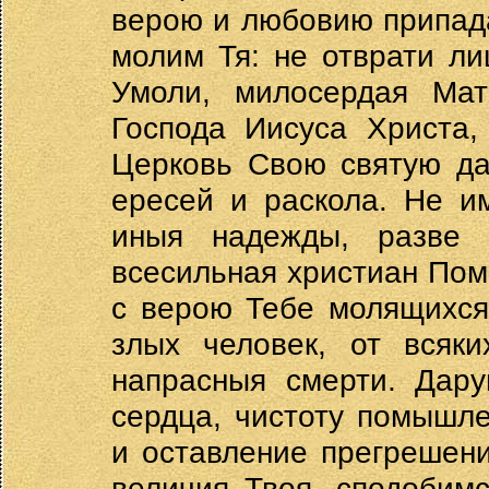
верою и любовию припад
молим Тя: не отврати ли
Умоли, милосердая Мат
Господа Иисуса Христа,
Церковь Свою святую да
ересей и раскола. Не 
иныя надежды, разве 
всесильная христиан Пом
с верою Тебе молящихся,
злых человек, от всяки
напрасныя смерти. Дару
сердца, чистоту помышл
и оставление прегрешен
величия Твоя, сподобим