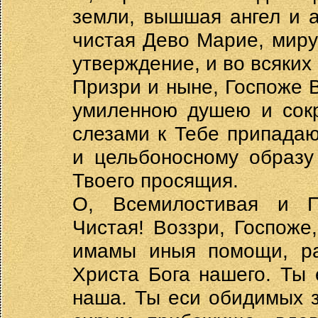
земли, вышшая ангел и а
чистая Дево Марие, мир
утверждение, и во всяких
Призри и ныне, Госпоже 
умиленною душею и сок
слезами к Тебе припада
и цельбоносному образу
Твоего просящия.
О, Всемилостивая и П
Чистая! Воззри, Госпоже
имамы иныя помощи, ра
Христа Бога нашего. Ты 
наша. Ты еси обидимых 