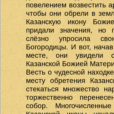
повелением возвестить а
чтобы они обрели в земл
Казанскую икону Божи
придали значения, но 
слёзно упросила сво
Богородицы. И вот, нача
месте, они увидели 
Казанской Божией Матери
Весть о чудесной находке
месту обретения Казан
стекаться множество на
торжественно перенесе
собор. Многочисленные