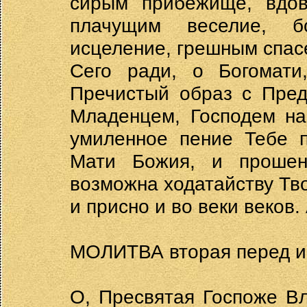
сирым прибежище, вдов
плачущим веселие, б
исцеление, грешным спас
Сего ради, о Богомати
Пречистый образ с Пре
Младенцем, Господем н
умиленное пение Тебе п
Мати Божия, и прошен
возможна ходатайству Тво
и присно и во веки веков.
МОЛИТВА вторая перед и
О, Пресвятая Госпоже В