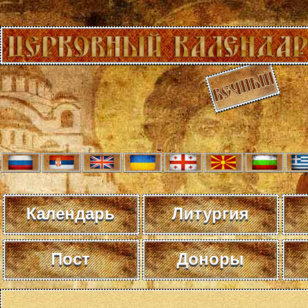
Календарь
Литургия
Пост
Доноры