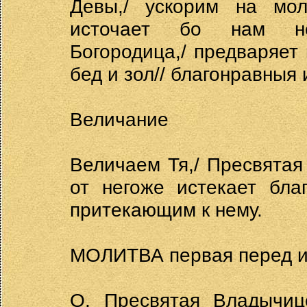
Девы,/ ускорим на мол
источает бо нам не
Богородица,/ предваряет
бед и зол// благонравныя
Величание
Величаем Тя,/ Пресвятая 
от негоже истекает бла
притекающим к нему.
МОЛИТВА первая перед и
О, Пресвятая Владычиц