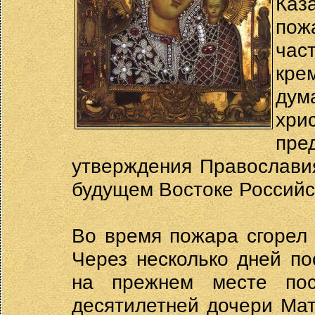
Каз
пож
час
кре
дум
хри
пре
утверждения Православи
будущем Востоке Российск
Во время пожара сгорел
Через несколько дней п
на прежнем месте пос
десятилетней дочери Мат