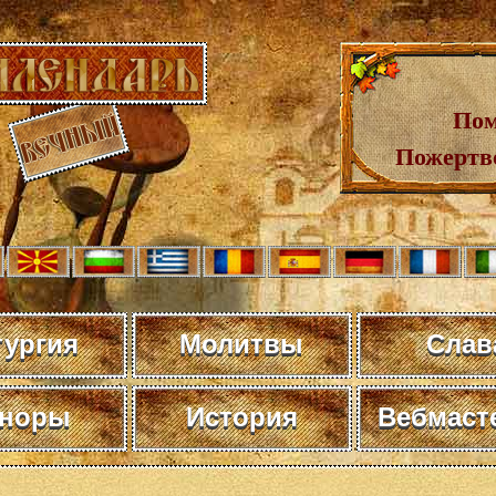
Пом
Пожертв
тургия
Молитвы
Слав
норы
История
Вебмаст