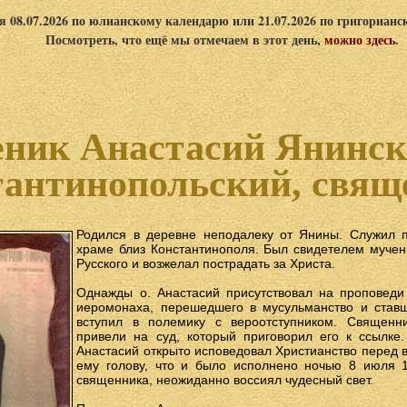
я 08.07.2026 по юлианскому календарю или 21.07.2026 по григориан
Посмотреть, что ещё мы отмечаем в этот день,
можно здесь
.
ник Анастасий Янински
тантинопольский, свящ
Родился в деревне неподалеку от Янины. Служил 
храме близ Константинополя. Был свидетелем мучен
Русского и возжелал пострадать за Христа.
Однажды о. Анастасий присутствовал на проповеди
иеромонаха, перешедшего в мусульманство и ставш
вступил в полемику с вероотступником. Священн
привели на суд, который приговорил его к ссылке.
Анастасий открыто исповедовал Христианство перед в
ему голову, что и было исполнено ночью 8 июля 1
священника, неожиданно воссиял чудесный свет.