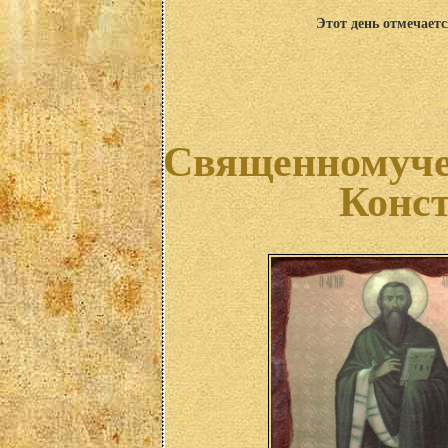
Этот день отмечаетс
Священномуче
Конс