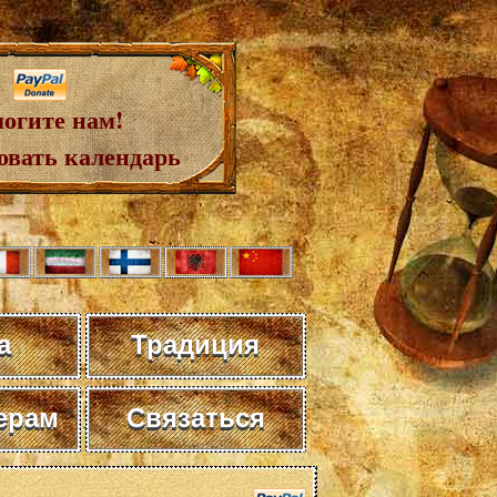
огите нам!
овать календарь
а
Традиция
ерам
Связаться