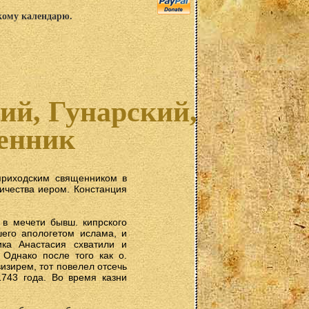
скому календарю.
й, Гунарский,
енник
приходским священником в
ичества иером. Констанция
 в мечети бывш. кипрского
его апологетом ислама, и
ика Анастасия схватили и
 Однако после того как о.
изирем, тот повелел отсечь
743 года. Во время казни