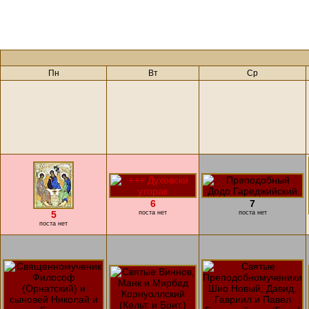
Пн
Вт
Ср
6
7
5
поста нет
поста нет
поста нет