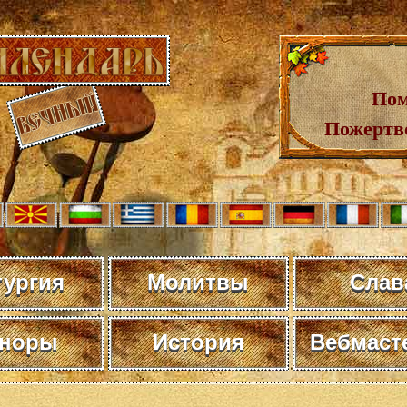
Пом
Пожертв
тургия
Молитвы
Слав
норы
История
Вебмаст