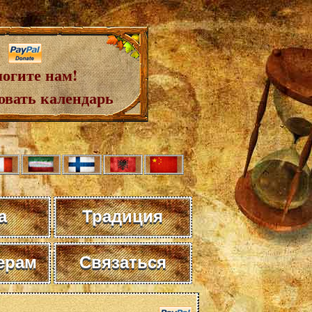
огите нам!
овать календарь
а
Традиция
ерам
Связаться