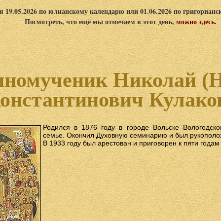
я 19.05.2026 по юлианскому календарю или 01.06.2026 по григориан
Посмотреть, что ещё мы отмечаем в этот день,
можно здесь
.
номученик Николай (
онстантинович Кулако
Родился в 1876 году в городе Вольске Вологодско
семье. Окончил Духовную семинарию и был рукополо
В 1933 году был арестован и приговорен к пяти годам