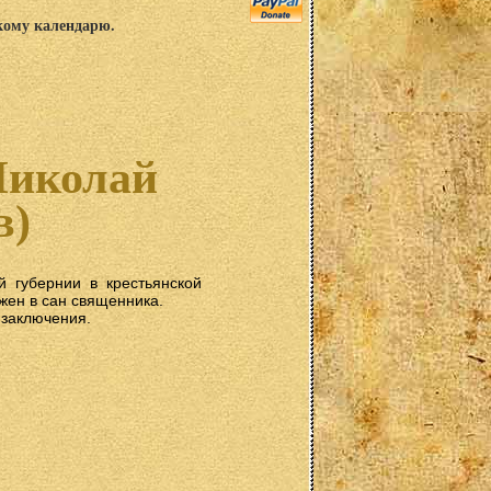
скому календарю.
Николай
в)
й губернии в крестьянской
жен в сан священника.
 заключения.