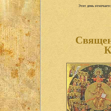
Этот день отмечаетс
Священ
К