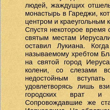
людей, жаждущих отшель
монастырь в Гареджи, ко
центром и краеугольным к
Спустя некоторое время 
святым местам Иерусали
оставил Лукиана. Когда
называемому хребтом Бла
на святой город Иерус
колени, со слезами во
недостойным вступат
удовлетворясь лишь взи
городских врат и 
Сопровождавшие же ста