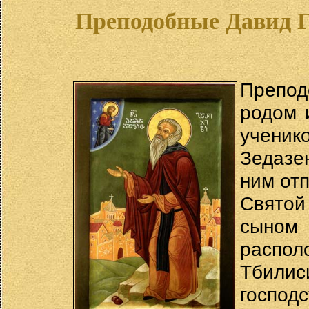
Преподобные Давид Г
Препо
родом 
учен
Зедазен
ним отп
Святой
сыном 
распол
Тбили
господ