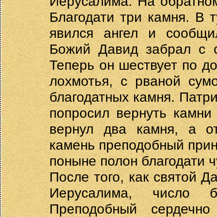
Иерусалима. На обратном
Благодати три камня. В 
явился ангел и сообщи
Божий Давид забрал с с
Теперь он шествует по до
лохмотья, с рваной сум
благодатных камня. Патри
попросил вернуть камни 
вернул два камня, а от
камень преподобный принё
поныне полон благодати ч
После того, как святой Д
Иерусалима, число б
Преподобный сердечно