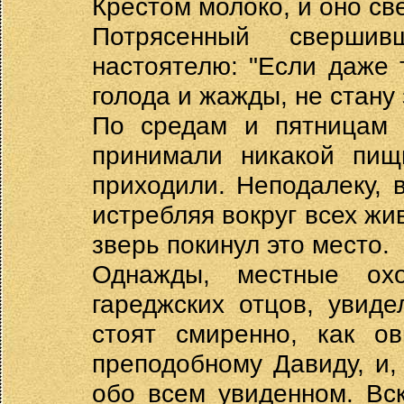
Крестом молоко, и оно св
Потрясенный свершив
настоятелю: "Если даже 
голода и жажды, не стану
По средам и пятницам 
принимали никакой пищ
приходили. Неподалеку, 
истребляя вокруг всех жи
зверь покинул это место.
Однажды, местные охо
гареджских отцов, увиде
стоят смиренно, как ов
преподобному Давиду, и,
обо всем увиденном. Вс