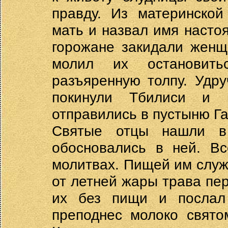
правду. Из материнско
мать и назвал имя насто
горожане закидали женщ
молил их остановить
разъяренную толпу. Удр
покинули Тбилиси и 
отправились в пустыню Г
Святые отцы нашли в
обосновались в ней. В
молитвах. Пищей им служ
от летней жары трава пер
их без пищи и послал
преподнес молоко свято