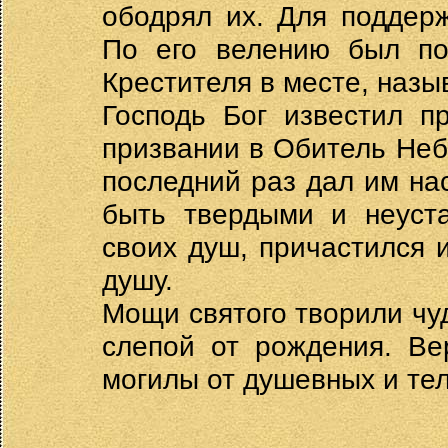
ободрял их. Для поддер
По его велению был по
Крестителя в месте, наз
Господь Бог известил п
призвании в Обитель Неб
последний раз дал им нас
быть твердыми и неуста
своих душ, причастился и
душу.
Мощи святого творили чу
слепой от рождения. Ве
могилы от душевных и тел