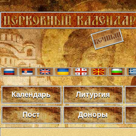
Календарь
Литургия
Пост
Доноры