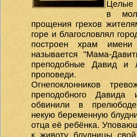
Целые 
в мол
прощения грехов жителя
горе и благословлял горо
построен храм имени
называется "Мама-Давит
преподобные Давид и Л
проповеди.
Огнепоклонников трево
преподобного Давида 
обвинили в прелюбоде
некую беременную блудниц
отца её ребёнка. Уповаю
к животу блудницы свой