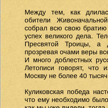
Между тем, как длилас
обители Живоначально
собрал всю свою братию
успех великого дела. Те
Пресвятой Троицы, а 
прозревая очами веры все
И много доблестных рус
Летописи говорят, что 
Москву не более 40 тысяч
Куликовская победа наст
что ему необходимо было 
как мы уже видели, тогда