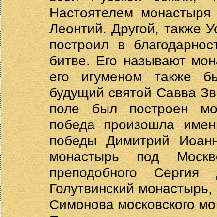
Настоятелем монастыря 
Леонтий. Другой, также У
построил в благодарнос
битве. Его называют мо
его игуменом также бы
будущий святой Савва Зв
поле был построен мо
победа произошла именн
победы Димитрий Иоанн
монастырь под Моск
преподобного Сергия
Голутвинский монастырь,
Симонова московского мо