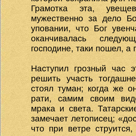
Грамотка эта, увеще
мужественно за дело Б
уповании, что Бог увен
оканчивалась следую
господине, таки пошел, а 
Наступил грозный час э
решить участь тогдашн
стоял туман; когда же о
рати, самим своим вид
мрака и света. Татарск
замечает летописец; «дос
что при ветре струится