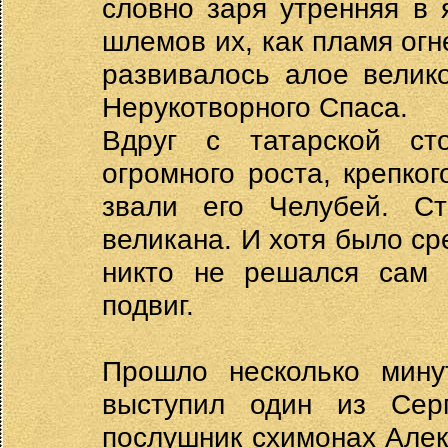
словно заря утренняя в 
шлемов их, как пламя огн
развивалось алое велик
Нерукотворного Спаса.
Вдруг с татарской ст
огромного роста, крепко
звали его Челубей. С
великана. И хотя было ср
никто не решался сам 
подвиг.
Прошло несколько мину
выступил один из Сер
послушник схимонах Алек