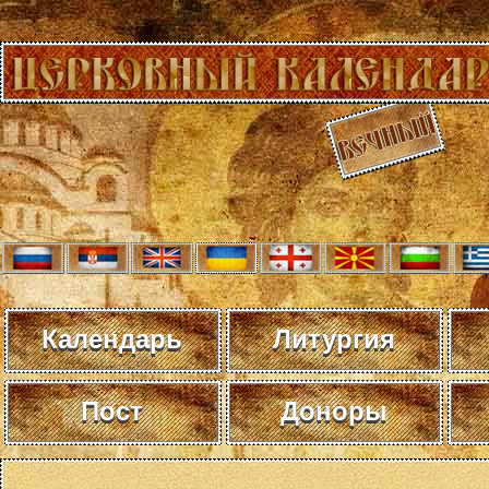
Календарь
Литургия
Пост
Доноры