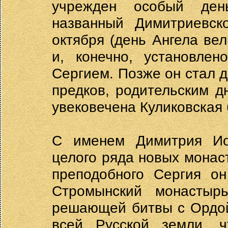
учрежден особый ден
названный Димитриевск
октября (день Ангела ве
и, конечно, установле
Сергием. Позже он стал 
предков, родительским д
увековечена Куликовская 
С именем Димитрия Иоа
целого ряда новых монас
преподобного Сергия он
Стромынский монастырь
решающей битвы с Ордой
всей Русской земли, ч