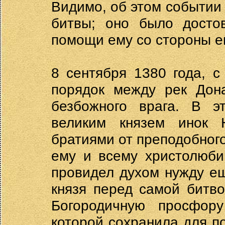
Видимо, об этом событии
битвы; оно было досто
помощи ему со стороны ег
8 сентября 1380 года, с
порядок между рек Дона
безбожного врага. В э
великим князем инок 
братиями от преподобного
ему и всему христолюби
провидел духом нужду ещ
князя перед самой битв
Богородичную просфору
которой сохранила для п