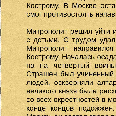
Кострому. В Москве ост
смог противостоять нача
Митрополит решил уйти и
с детьми. С трудом удал
Митрополит направилс
Кострому. Началась осада
но на четвертый воины
Страшен был учиненный 
людей, оскверняли алта
великого князя была расх
со всех окрестностей в м
конце концов подожжен.