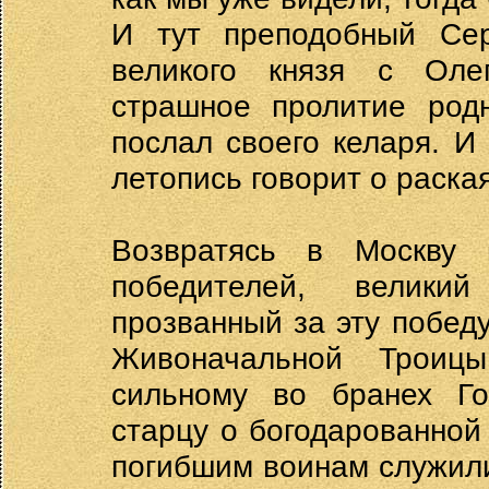
И тут преподобный Сер
великого князя с Оле
страшное пролитие родн
послал своего келаря. И
летопись говорит о раская
Возвратясь в Москву
победителей, велики
прозванный за эту побед
Живоначальной Троицы
сильному во бранех Го
старцу о богодарованной
погибшим воинам служил