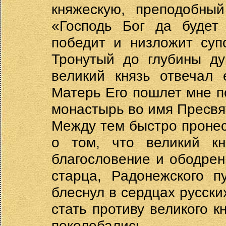
княжескую, преподобный
«Господь Бог да будет
победит и низложит суп
Тронутый до глубины ду
великий князь отвечал 
Матерь Его пошлет мне п
монастырь во имя Пресвя
Между тем быстро пронес
о том, что великий к
благословение и ободрен
старца, Радонежского п
блеснул в сердцах русски
стать противу великого к
поколебались.