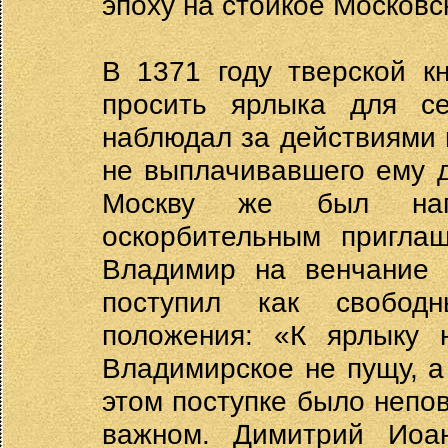
эпоху на стойкое Московс
В 1371 году тверской к
просить ярлыка для с
наблюдал за действиями 
не выплачивавшего ему д
Москву же был нап
оскорбительным пригла
Владимир на венчание 
поступил как свобод
положения: «К ярлыку 
Владимирское не пущу, а 
этом поступке было непо
важном. Димитрий Иоан