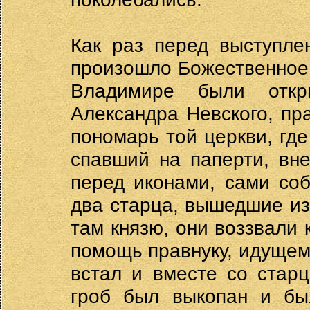
Как раз перед выступле
произошло Божественное
Владимире были откр
Александра Невского, пр
пономарь той церкви, где
спавший на паперти, вне
перед иконами, сами соб
два старца, вышедшие и
там князю, они воззвали 
помощь правнуку, идущем
встал и вместе со стар
гроб был выкопан и бы