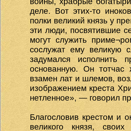
воины, храбрые богатыр
деле. Вот этих-то иноко
полки великий князь у пре
эти люди, посвятившие с
могут служить приме¬ро
сослужат ему великую с
задумался исполнить п
основанную. Он тотчас 
взамен лат и шлемов, во
изображением креста Хри
нетленное», — говорил п
Благословив крестом и 
великого князя, своих