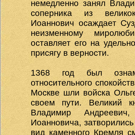
немедленно занял Влади
соперника из великок
Иоаннович осаждает Суз
неизменному миролюби
оставляет его на удельн
присягу в верности.
1368 год был ознаме
относительного спокойств
Москве шли войска Ольге
своем пути. Великий кн
Владимир Андреевич
Иоанновича, затворились 
вид каменного Кремля с