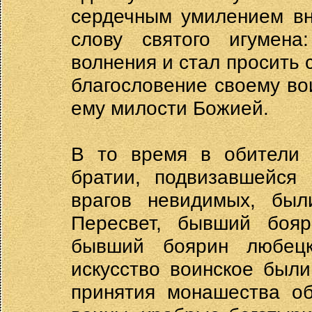
сердечным умилением вн
слову святого игумена
волнения и стал просить 
благословение своему во
ему милости Божией.
В то время в обители 
братии, подвизавшейся 
врагов невидимых, был
Пересвет, бывший бояр
бывший боярин любецк
искусство воинское был
принятия монашества об