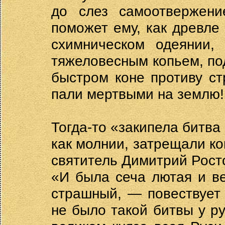
до слез самоотвержени
поможет ему, как древле
схимническом одеянии,
тяжеловесным копьем, по
быстром коне противу с
пали мертвыми на землю!
Тогда-то «закипела битва
как молнии, затрещали ко
святитель Димитрий Рост
«И была сеча лютая и ве
страшный, — повествует
не было такой битвы у ру