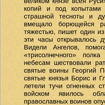
великом князе всея Руси
копий и под копытами
страшной тесноты и ду
вмещало борющейся ра
тяжестью, пишет один из
эти часы открывалось д
Видели Ангелов, помо
«трисолнечного» полка
небесам шествовали ра
святые воины Георгий П
святые князья Борис и Г
летели тучи огненных с
войском явилось обл
православных воинов опу