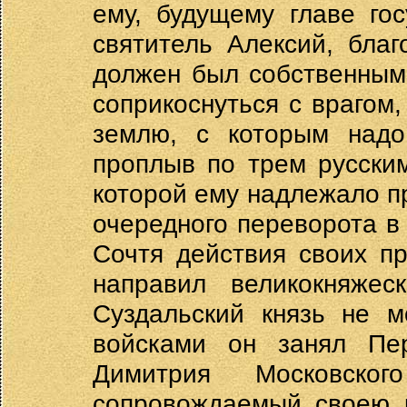
ему, будущему главе го
святитель Алексий, бла
должен был собственным
соприкоснуться с врагом
землю, с которым надо
проплыв по трем русски
которой ему надлежало пр
очередного переворота в
Сочтя действия своих п
направил великокняже
Суздальский князь не м
войсками он занял Пер
Димитрия Московско
сопровождаемый своею р