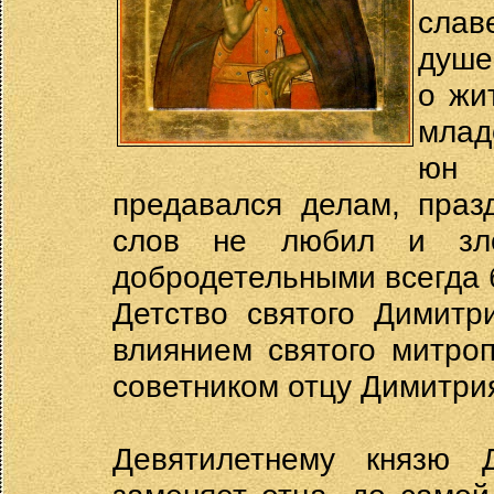
сл
душе
о жи
млад
юн 
предавался делам, праз
слов не любил и зло
добродетельными всегда 
Детство святого Димитр
влиянием святого митро
советником отцу Димитри
Девятилетнему князю