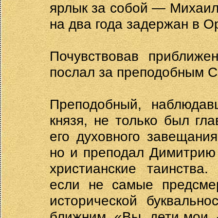
ярлык за собой — Михаил
на два года задержан в О
Почувствовав приближе
послал за преподобным С
Преподобный, наблюдав
князя, не только был гл
его духовного завещания
но и преподал Димитрию
христианские таинства.
если не самые предсмер
исторической буквально
ближним. «Вы, дети мои,