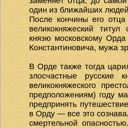
заменяет отца, до самой
один из ближайших людей
После кончины его отца
великокняжеский титул 
князю московскому Орда
Константиновича, мужа зр
В Орде также тогда цари
злосчастные русские 
великокняжеского прест
предположениям) году м
предпринять путешествие
в Орду — все это сознав
смертельной опасностью