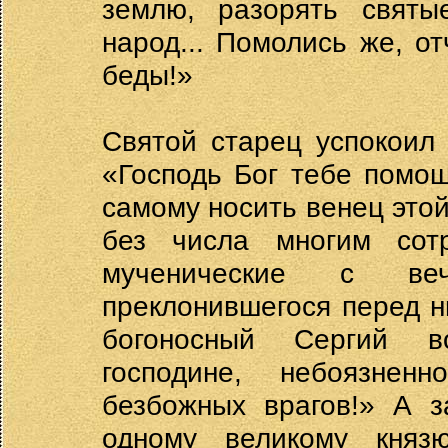
землю, разорять святы
народ... Помолись же, от
беды!»
Святой старец успокоил 
«Господь Бог тебе помо
самому носить венец этой
без числа многим сот
мученические с ве
преклонившегося перед н
богоносный Сергий в
господине, небоязне
безбожных врагов!» А з
одному великому княз