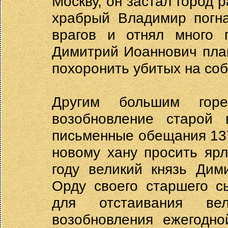
Москву, он застал город 
храбрый Владимир погна
врагов и отнял много 
Димитрий Иоаннович пла
похоронить убитых на соб
Другим большим гор
возобновление старой
письменные обещания 137
новому хану просить яр
году великий князь Дим
Орду своего старшего с
для отстаивания вел
возобновления ежегодно