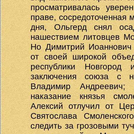
просматривалась увере
праве, сосредоточенная м
дня, Ольгерд снял ос
нашествием литовцев Мо
Но Димитрий Иоаннович 
от своей широкой объед
республики Новгород
заключения союза с 
Владимир Андреевич;
наказание князья смол
Алексий отлучил от Цер
Святослава Смоленског
следить за грозовыми ту