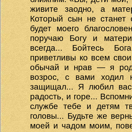
живите заодно, а мате
Который сын не станет 
будет моего благословен
поручаю Богу и матери
всегда... Бойтесь Бо
приветливы ко всем свои
обычай и нрав — я роди
возрос, с вами ходил 
защищал... Я любил вас
радость, и горе... Вспомн
службе тебе и детям т
головы... Будьте же верн
моей и чадом моим, пове