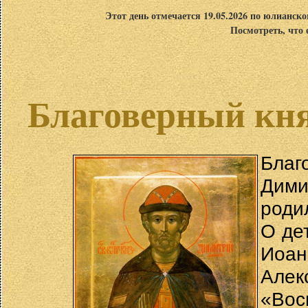
Этот день отмечается 19.05.2026 по юлианск
Посмотреть, что 
Благоверный кн
Благ
Дим
родил
О де
Иоан
Алек
«Вос