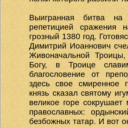
Выигранная битва на
репетицией сражения н
грозный 1380 год. Готовяс
Димитрий Иоаннович сче
Живоначальной Троицы,
Богу, в Троице слави
благословение от препо
здесь свое смиренное п
князь сказал святому игу
великое горе сокрушает 
православных: ордынск
безбожных татар. И вот о