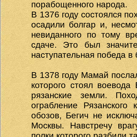
порабощенного народа.
В 1376 году состоялся по
осадили болгар и, несм
невиданного по тому вр
сдаче. Это был значит
наступательная победа в 
В 1378 году Мамай послал
которого стоял воевода 
рязанские земли. Пох
ограбление Рязанского 
обозов, Бегич не исклю
Москвы. Навстречу враг
полки которого разбили та