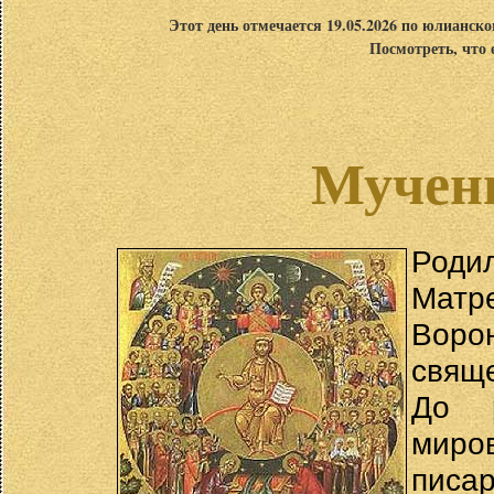
Этот день отмечается 19.05.2026 по юлианск
Посмотреть, что 
Мучен
Роди
Мат
Вор
свяще
До 
мир
пис