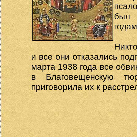
псал
был 
годам
Никто
и все они отказались под
марта 1938 года все обв
в Благовещенскую тю
приговорила их к расстрел