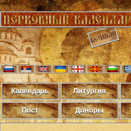
Календарь
Литургия
Пост
Доноры