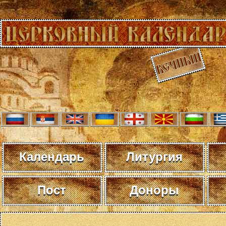
Календарь
Литургия
Пост
Доноры