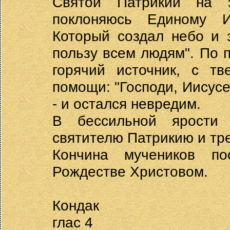
Святой Патрикий на 
поклоняюсь Единому И
Который создал небо и 
пользу всем людям". По 
горячий источник, с т
помощи: "Господи, Иисусе
- и остался невредим.
В бессильной ярости
святителю Патрикию и тр
Кончина мучеников п
Рождестве Христовом.
Кондак
глас 4