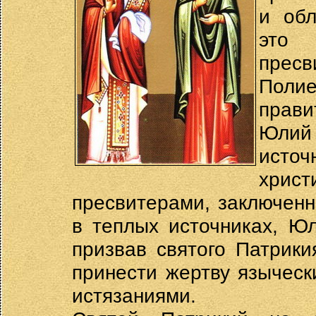
и обл
это
прес
Поли
прав
Юлий
источ
хрис
пресвитерами, заключен
в теплых источниках, Ю
призвав святого Патрики
принести жертву языческ
истязаниями.