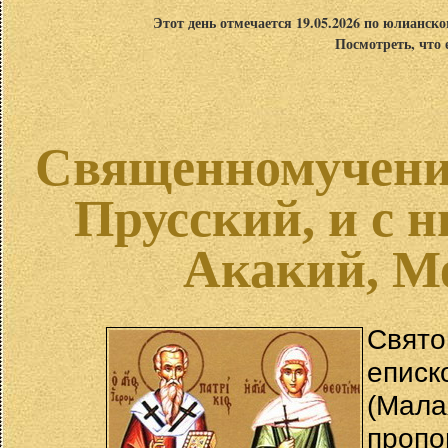
Этот день отмечается 19.05.2026 по юлианск
Посмотреть, что 
Священномучени
Прусский, и с н
Акакий, М
Свят
епис
(Мал
пропо