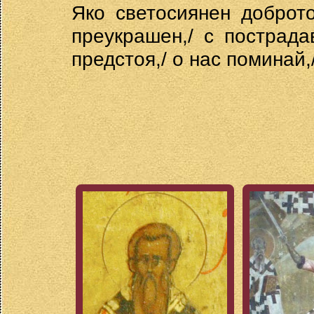
Яко светосиянен доброт
преукрашен,/ с пострад
предстоя,/ о нас поминай,