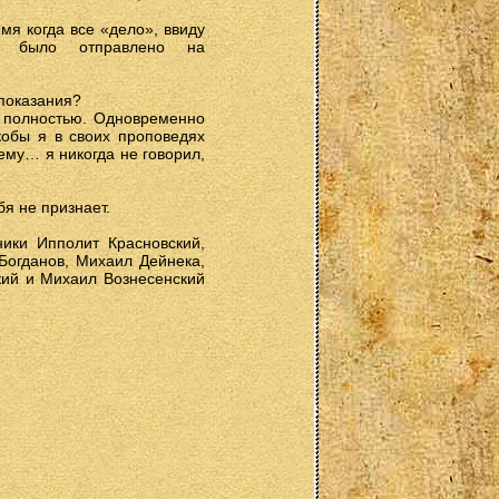
мя когда все «дело», ввиду
ых, было отправлено на
показания?
ю полностью. Одновременно
якобы я в своих проповедях
ему… я никогда не говорил,
я не признает.
ики Ипполит Красновский,
Богданов, Михаил Дейнека,
кий и Михаил Вознесенский