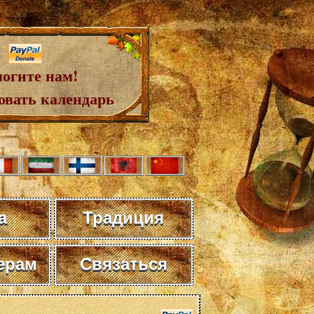
огите нам!
овать календарь
а
Традиция
ерам
Связаться