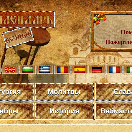
Пом
Пожертв
тургия
Молитвы
Слав
норы
История
Вебмаст