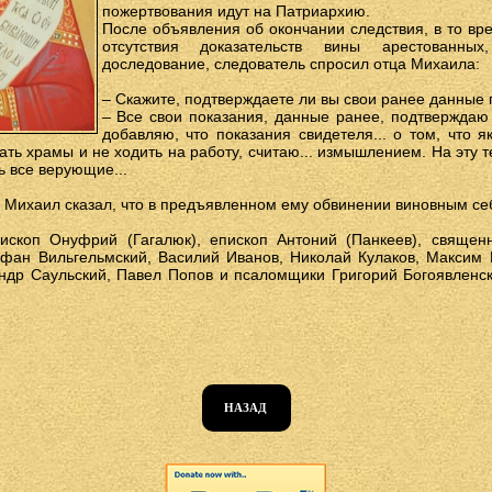
пожертвования идут на Патриархию.
После объявления об окончании следствия, в то вре
отсутствия доказательств вины арестованн
доследование, следователь спросил отца Михаила:
– Скажите, подтверждаете ли вы свои ранее данные 
– Все свои показания, данные ранее, подтвержда
добавляю, что показания свидетеля... о том, что 
ь храмы и не ходить на работу, считаю... измышлением. На эту т
ь все верующие...
 Михаил сказал, что в предъявленном ему обвинении виновным себ
ископ Онуфрий (Гагалюк), епископ Антоний (Панкеев), священн
фан Вильгельмский, Василий Иванов, Николай Кулаков, Максим 
ндр Саульский, Павел Попов и псаломщики Григорий Богоявленс
НАЗАД