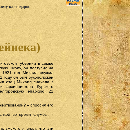
скому календарю.
ейнека)
иговской губернии в семье
кую школу, он поступил на
о 1921 год Михаил служил
1 году он был рукоположен
жил отец Михаил сначала в
и архиепископа Курского
лгородскую епархию. 22
жертвований? – спросил его
елкой во время службы, –
ельмского я знал, что эти