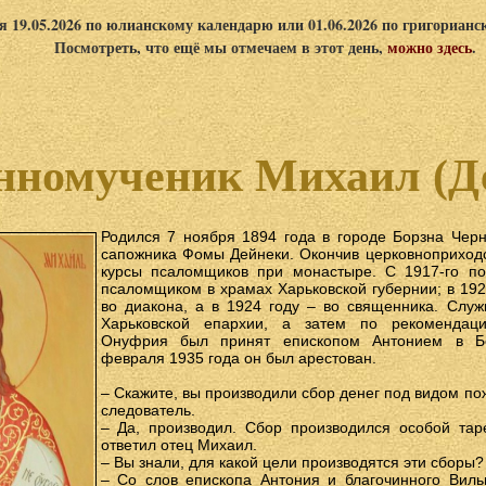
я 19.05.2026 по юлианскому календарю или 01.06.2026 по григориан
Посмотреть, что ещё мы отмечаем в этот день,
можно здесь
.
номученик Михаил (Д
Родился 7 ноября 1894 года в городе Борзна Черн
сапожника Фомы Дейнеки. Окончив церковноприходс
курсы псаломщиков при монастыре. С 1917-го п
псаломщиком в храмах Харьковской губернии; в 192
во диакона, а в 1924 году – во священника. Слу
Харьковской епархии, а затем по рекомендаци
Онуфрия был принят епископом Антонием в Бе
февраля 1935 года он был арестован.
– Скажите, вы производили сбор денег под видом по
следователь.
– Да, производил. Сбор производился особой тар
ответил отец Михаил.
– Вы знали, для какой цели производятся эти сборы?
– Со слов епископа Антония и благочинного Вильг