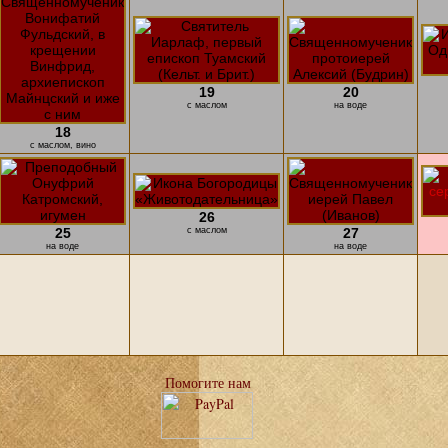
19
20
с маслом
на воде
18
с маслом, вино
26
25
с маслом
27
на воде
на воде
Помогите нам