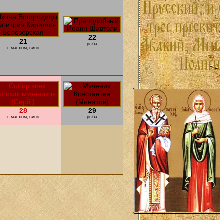
22
21
рыба
с маслом, вино
28
29
с маслом, вино
рыба