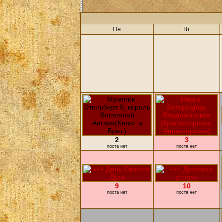
Пн
Вт
2
3
поста нет
поста нет
9
10
поста нет
поста нет