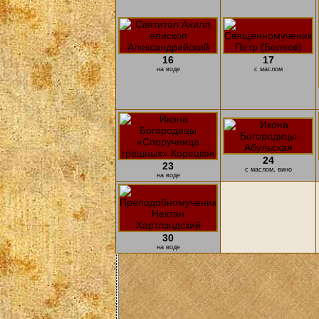
16
17
на воде
с маслом
24
23
с маслом, вино
на воде
30
на воде