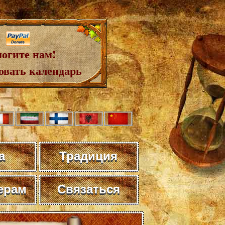
огите нам!
овать календарь
а
Традиция
ерам
Связаться