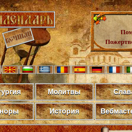
Пом
Пожертв
тургия
Молитвы
Слав
норы
История
Вебмаст
xxx