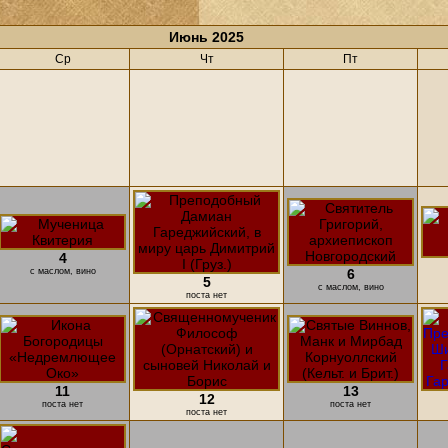
Июнь 2025
Ср
Чт
Пт
4
с маслом, вино
6
5
с маслом, вино
поста нет
11
13
12
поста нет
поста нет
поста нет