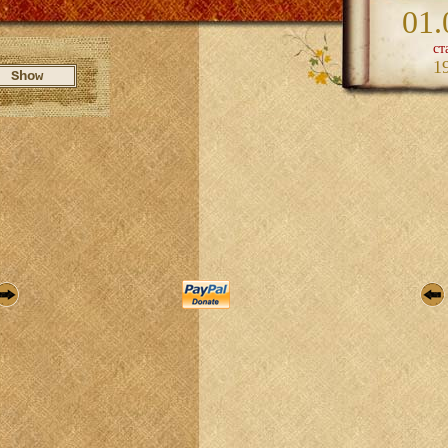
01.
ст
1