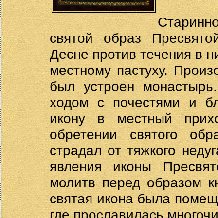
Старинн
святой образ Пресвято
Десне против течения в н
местному пастуху. Произ
был устроен монастырь.
ходом с почестями и бл
икону в местный прих
обретении святого обра
страдал от тяжкого недуг
явления иконы Пресвят
молитв перед образом к
святая икона была помещ
где прославилась многоч