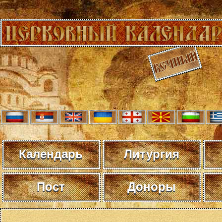
Календарь
Литургия
Пост
Доноры