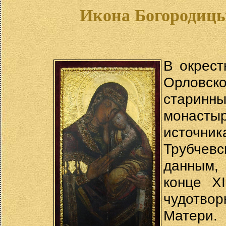
Икона Богородицы
В окрест
Орловс
старин
монаст
источни
Трубчевс
данным,
конце X
чудотв
Матери.