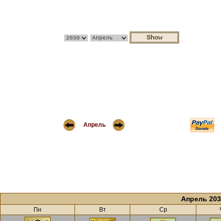
Апрель
Апрель 203
Пн
Вт
Ср