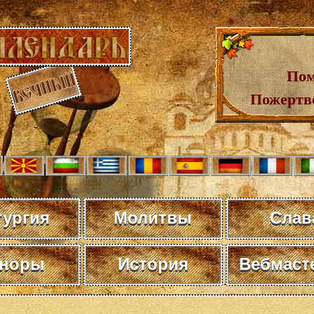
Пом
Пожертв
тургия
Молитвы
Слав
норы
История
Вебмаст