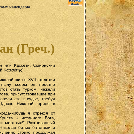
скому календарю.
н (Греч.)
н или Кассети, Смирнский
 ἢ Κασσέτης)
колай жил в XVII столетии
пылу ссоры он яростно
отов стать турком, нежели
лова, присутствовавшие при
овели его к судье, требуя
Однако Николай, придя в
когда-нибудь я отрекся от
риста - истинного Бога,
и мертвых!" Разгневанный
 Николая битью батогами и
мученик стойко продолжал