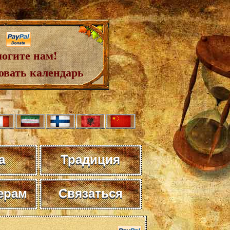
огите нам!
овать календарь
а
Традиция
ерам
Связаться