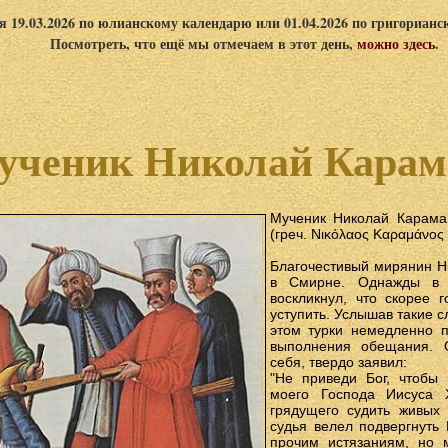
я 19.03.2026 по юлианскому календарю или 01.04.2026 по григориан
Посмотреть, что ещё мы отмечаем в этот день,
можно здесь
.
ученик Николай Карама
Мученик Николай Карама
(греч. Νικόλαος Καραμάνος
Благочестивый мирянин Ни
в Смирне. Однажды в 
воскликнул, что скорее г
уступить. Услышав такие с
этом турки немедленно п
выполнения обещания. 
себя, твердо заявил:
"Не приведи Бог, чтобы 
моего Господа Иисуса Х
грядущего судить живых 
судья велел подвергнуть
прочим истязаниям, но 