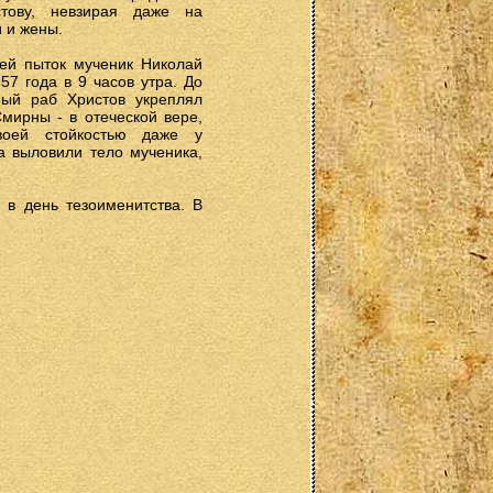
стову, невзирая даже на
 и жены.
ей пыток мученик Николай
7 года в 9 часов утра. До
ный раб Христов укреплял
мирны - в отеческой вере,
воей стойкостью даже у
а выловили тело мученика,
 в день тезоименитства. В