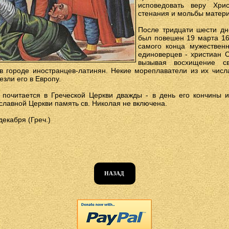
исповедовать веру Хри
стенания и мольбы матери
После тридцати шести дн
был повешен 19 марта 165
самого конца мужествен
единоверцев - христиан С
вызывая восхищение с
в городе иностранцев-латинян. Некие мореплаватели из их числ
зли его в Европу.
почитается в Греческой Церкви дважды - в день его кончины и
лавной Церкви память св. Николая не включена.
декабря (Греч.)
НАЗАД