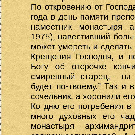
По откровению от Господ
года в день памяти преп
наместник монастыря а
1975), навестивший больн
может умереть и сделать
Крещения Господня, и п
Богу об отсрочке конч
смиренный старец,– ты 
будет по-твоему.” Так и
сочельник, а хоронили ег
Ко дню его погребения в
много духовных его чад
монастыря архимандр