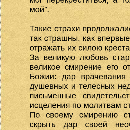
мой”.
Такие страхи продолжалис
так страшны, как впервы
отражать их силою креста
За великую любовь стар
великое смирение его о
Божии: дар врачевания 
душевных и телесных нед
письменные свидетельс
исцеления по молитвам с
По своему смирению ст
скрыть дар своей необ