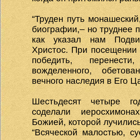
“Труден путь монашеский
биографии,– но труднее п
как указал нам Подви
Христос. При посещении 
победить, перенести
вожделенного, обетова
вечного наследия в Его Ц
Шестьдесят четыре го
соделали иеросхимона
Божией, которой лучились 
“Всяческой малостью, с