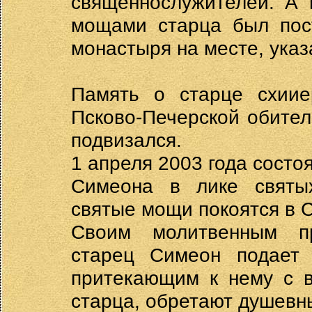
священнослужителей. А 
мощами старца был пос
монастыря на месте, ука
Память о старце схиие
Псково-Печерской обител
подвизался.
1 апреля 2003 года сост
Симеона в лике святых
святые мощи покоятся в 
Cвоим молитвенным пр
старец Симеон подает
притекающим к нему с в
старца, обретают душевны