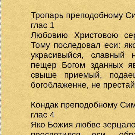
Тропарь преподобному С
глас 1
Любовию Христовою сер
Тому последовал еси: я
украсивыйся, славный 
пещер Богом зданных яв
свыше приемый, подае
богоблаженне, не престай
Кондак преподобному Си
глас 4
Яко Божия любве зерцало
просветился еси, обр