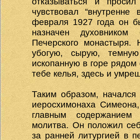
отказываться и просил
чувствовал “внутренне 
февраля 1927 года он б
назначен духовником
Печерского монастыря. 
убогую, сырую, темну
ископанную в горе рядом 
тебе келья, здесь и умреш
Таким образом, начался
иеросхимонаха Симеона,
главным содержанием
молитва. Он положил се
за ранней литургией в 