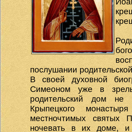
Иоа
кре
кре
Род
бог
вос
послушании родительской
В своей духовной биог
Симеоном уже в зрелы
родительский дом не 
Крыпецкого монастыр
местночтимых святых Пс
ночевать в их доме, и