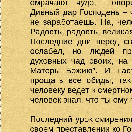
омрачают чудо,– говор
Дивный дар Господень – 
не заработаешь. На, чел
Радость, радость, великая
Последние дни перед св
ослабел, но людей пр
духовных чад своих, на 
Матерь Божию”. И наст
прощать все обиды, так
человеку ведет к смертном
человек знал, что ты ему 
Последний урок смирения
своем преставлении ко Го