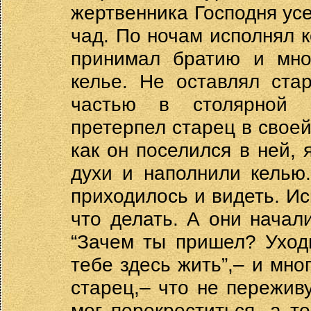
жертвенника Господня ус
чад. По ночам исполнял 
принимал братию и мно
келье. Не оставлял ста
частью в столярной 
претерпел старец в своей
как он поселился в ней,
духи и наполнили келью
приходилось и видеть. Ис
что делать. А они начали
“Зачем ты пришел? Уход
тебе здесь жить”,– и мно
старец,– что не переживу
мог перекреститься, а то