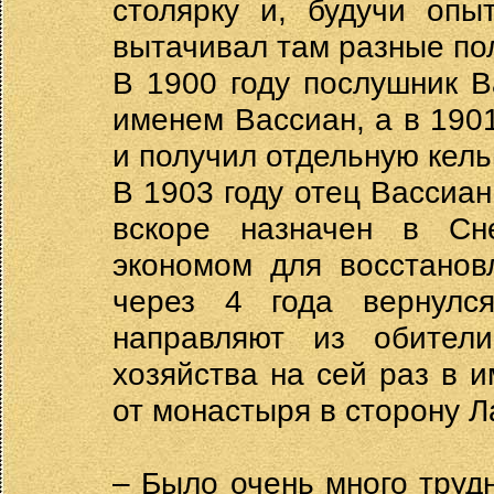
столярку и, будучи опы
вытачивал там разные по
В 1900 году послушник 
именем Вассиан, а в 190
и получил отдельную кель
В 1903 году отец Вассиа
вскоре назначен в Сн
экономом для восстанов
через 4 года вернулс
направляют из обители
хозяйства на сей раз в 
от монастыря в сторону Л
– Было очень много труд