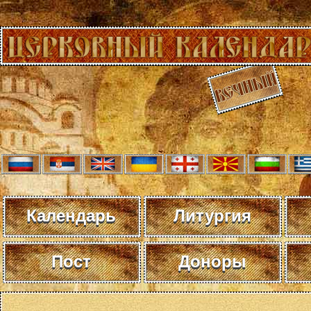
Календарь
Литургия
Пост
Доноры