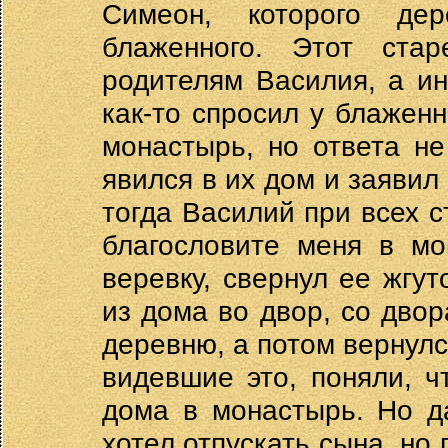
Симеон, которого де
блаженного. Этот ст
родителям Василия, а ин
как-то спросил у блаженн
монастырь, но ответа н
явился в их дом и заявил 
тогда Василий при всех с
благословите меня в мо
веревку, свернул ее жгут
из дома во двор, со двор
деревню, а потом вернулся
видевшие это, поняли, 
дома в монастырь. Но д
хотел отпускать сына, но