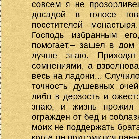
совсем я не прозорливе
досадой в голосе го
посетителей монастыря
Господь избранным его
помогает,– зашел в дом 
лучше знаю. Приходя
сомнениями, а взволнова
весь на ладони... Случило
точность душевных очей
либо в дерзость и ожест
знаю, и жизнь прожил 
огражден от бед и соблаз
моих не поддержать брата
когда он притомился раньш