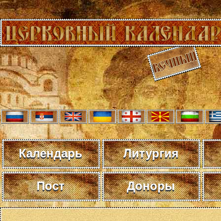
Календарь
Литургия
Пост
Доноры