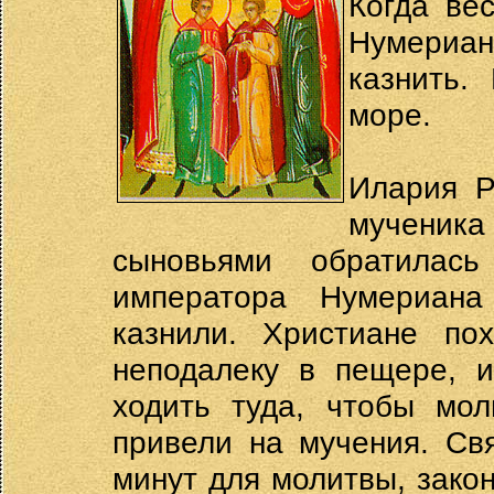
Когда ве
Нумериана
казнить.
море.
Илария Р
мученика
сыновьями обратилас
императора Нумериана
казнили. Христиане по
неподалеку в пещере, и
ходить туда, чтобы мо
привели на мучения. Св
минут для молитвы, зако