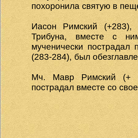
похоронила святую в пещ
Иасон Римский (+283),
Трибуна, вместе с ни
мученически пострадал 
(283-284), был обезглавле
Мч. Мавр Римский (+ 2
пострадал вместе со сво