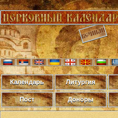
Календарь
Литургия
Пост
Доноры