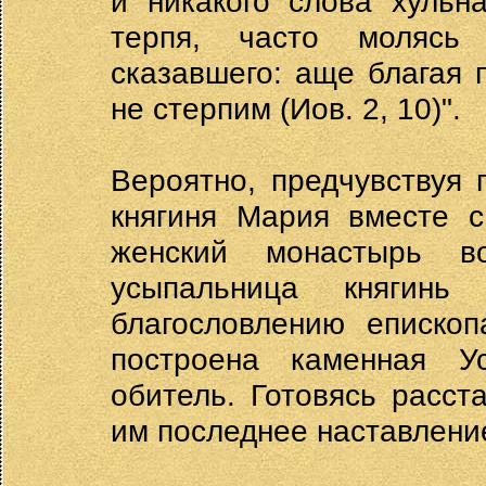
и никакого слова хульн
терпя, часто молясь
сказавшего: аще благая 
не стерпим (Иов. 2, 10)".
Вероятно, предчувствуя
княгиня Мария вместе с
женский монастырь в
усыпальница княгинь
благословлению еписко
построена каменная У
обитель. Готовясь расст
им последнее наставлени