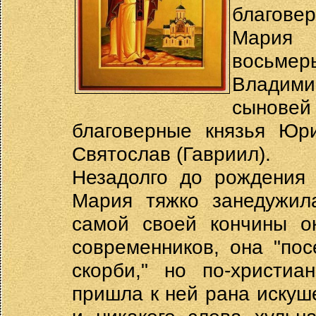
благове
Мария 
восьмер
Владим
сынове
благоверные князья Юри
Святослав (Гавриил).
Незадолго до рождения 
Мария тяжко занедужил
самой своей кончины ок
современников, она "по
скорби," но по-христиа
пришла к ней рана искуш