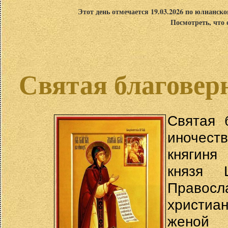
Этот день отмечается 19.03.2026 по юлианск
Посмотреть, что 
Святая благове
Святая 
иночест
княгиня
князя
Правосл
христиа
женой 