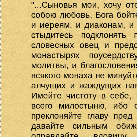
"...Сыновья мои, хочу о
собою любовь, Бога бойт
и иереям, и диаконам, и
стыдитесь подклонять 
словесных овец и предс
монастырях поусердст
молитвы, и благословени
всякого монаха не минуйт
алчущих и жаждущих нак
Имейте чистоту в себе,
всего милостыню, ибо 
преклоняйте главу пред
давайте сильным обиж
оправдайте вдовицу.