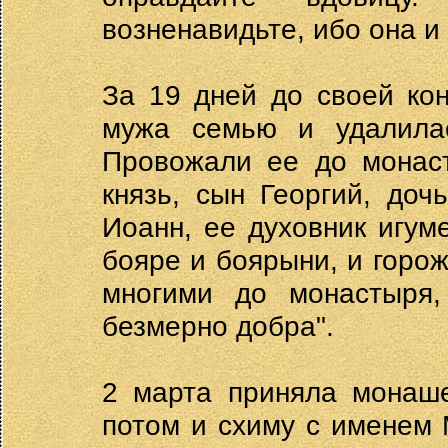
возненавидьте, ибо она и 
За 19 дней до своей кон
мужа семью и удалила
Провожали ее до монаст
князь, сын Георгий, доч
Иоанн, ее духовник игум
бояре и боярыни, и горож
многими до монастыря
безмерно добра".
2 марта приняла монаше
потом и схиму с именем