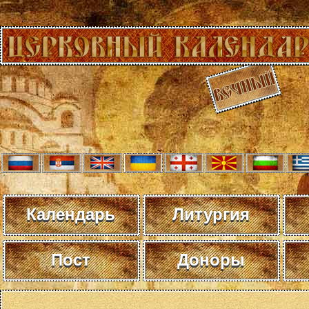
Календарь
Литургия
Пост
Доноры