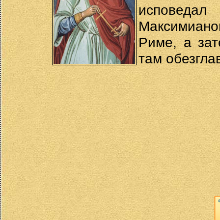
исповедал
Максимиано
Риме, а за
там обезглав