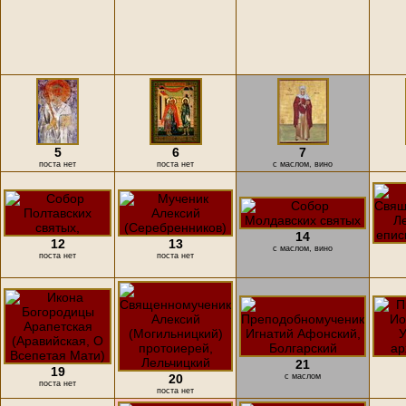
5
6
7
поста нет
поста нет
с маслом, вино
14
12
13
с маслом, вино
поста нет
поста нет
21
19
20
с маслом
поста нет
поста нет