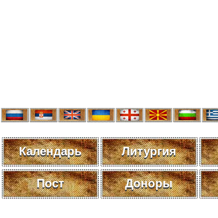
Календарь
Литургия
Пост
Доноры