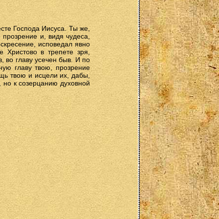
сте Господа Иисуса. Ты же,
 прозрение и, видя чудеса,
оскресение, исповедал явно
 Христово в трепете зря,
 во главу усечен быв. И по
ную главу твою, прозрение
щь твою и исцели их, дабы,
, но к созерцанию духовной