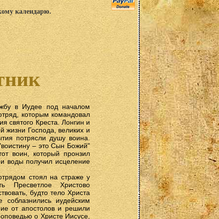
скому календарю.
тник
ужбу в Иудее под началом
отряд, которым командовал
ия святого Креста. Лонгин и
й жизни Господа, великих и
ытия потрясли душу воина.
"воистину – это Сын Божий"
тот воин, который пронзил
 и воды получил исцеление
отрядом стоял на страже у
ть Пресветлое Христово
твовать, будто тело Христа
е соблазнились иудейским
ние от апостолов и решили
роповедью о Христе Иисусе,