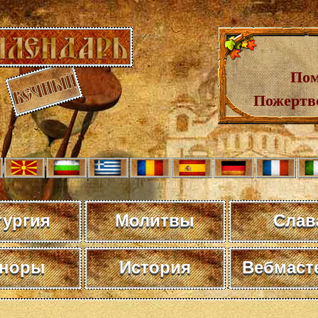
Пом
Пожертв
тургия
Молитвы
Слав
норы
История
Вебмаст