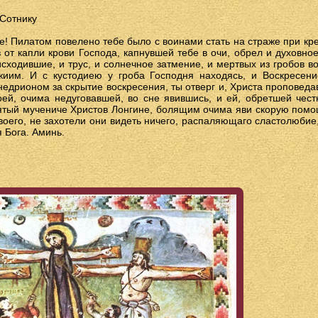
 Сотнику
е! Пилатом повелено тебе было с воинами стать на страже при кре
 от капли крови Господа, капнувшей тебе в очи, обрел и духовное
сходившие, и трус, и солнечное затмение, и мертвых из гробов в
иим. И с кустодиею у гроба Господня находясь, и Воскресение
едрионом за скрытие воскресения, ты отверг и, Христа проповедав,
оей, очима недуговавшей, во сне явившись, и ей, обретшей чест
ятый мучениче Христов Лонгине, болящим очима яви скорую помо
воего, не захотели они видеть ничего, распаляющаго сластолюбие
 Бога. Аминь.