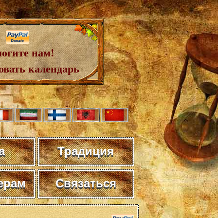
огите нам!
овать календарь
а
Традиция
ерам
Связаться