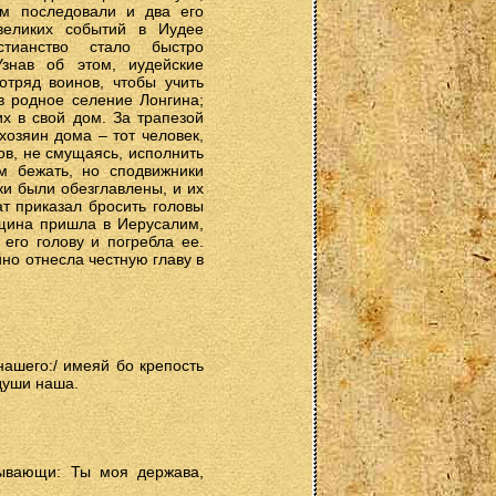
м последовали и два его
великих событий в Иудее
тианство стало быстро
Узнав об этом, иудейские
тряд воинов, чтобы учить
в родное селение Лонгина;
х в свой дом. За трапезой
хозяин дома – тот человек,
ов, не смущаясь, исполнить
м бежать, но сподвижники
ки были обезглавлены, и их
ат приказал бросить головы
нщина пришла в Иерусалим,
его голову и погребла ее.
но отнесла честную главу в
нашего:/ имеяй бо крепость
души наша.
зывающи: Ты моя держава,