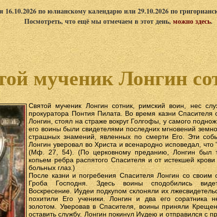
я 16.10.2026 по юлианскому календарю или 29.10.2026 по григориан
Посмотреть, что ещё мы отмечаем в этот день,
можно здесь
.
той мученик Лонгин со
Святой мученик Лонгин сотник, римский воин, нес сл
прокуратора Понтия Пилата. Во время казни Спасителя 
Лонгин, стоял на страже вокруг Голгофы, у самого поднож
его воины были свидетелями последних мгновений земно
страшных знамений, явленных по смерти Его. Эти соб
Лонгин уверовал во Христа и всенародно исповедал, что 
(Мф. 27, 54). (По церковному преданию, Лонгин был 
копьем ребра распятого Спасителя и от истекшей крови
больных глаз.)
После казни и погребения Спасителя Лонгин со своим 
Гроба Господня. Здесь воины сподобились виде
Воскресение. Иудеи подкупом склоняли их лжесвидетельс
похитили Его ученики. Лонгин и два его соратника н
золотом. Уверовав в Спасителя, воины приняли Креще
оставить службу. Лонгин покинул Иудею и отправился с п