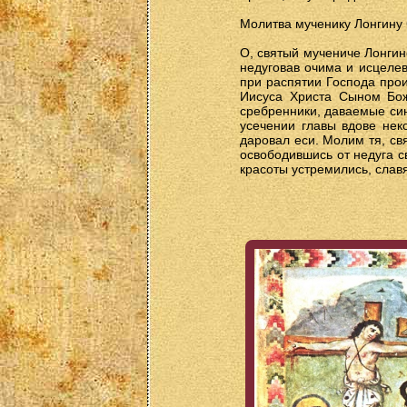
Молитва мученику Лонгину
О, святый мучениче Лонгин
недуговав очима и исцелев
при распятии Господа прои
Иисуса Христа Сыном Бож
сребренники, даваемые син
усечении главы вдове нек
даровал еси. Молим тя, св
освободившись от недуга с
красоты устремились, славя