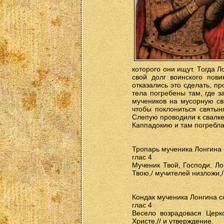
которого они ищут. Тогда 
свой долг воинского пов
отказались это сделать, п
тела погребены там, где з
мучеников на мусорную св
чтобы поклониться святын
Слепую проводили к свалке
Каппадокию и там погребла
Тропарь мученика Лонгина 
глас 4
Мученик Твой, Господи, Ло
Твою,/ мучителей низложи,
Кондак мученика Лонгина с
глас 4
Весело возрадовася Церк
Христе,// и утверждение.