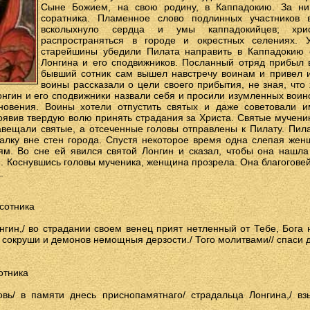
Сыне Божием, на свою родину, в Каппадокию. За ни
соратника. Пламенное слово подлинных участников 
всколыхнуло сердца и умы каппадокийцев; хрис
распространяться в городе и окрестных селениях. 
старейшины убедили Пилата направить в Каппадокию о
Лонгина и его сподвижников. Посланный отряд прибыл 
бывший сотник сам вышел навстречу воинам и привел и
воины рассказали о цели своего прибытия, не зная, что 
Лонгин и его сподвижники назвали себя и просили изумленных воин
иновения. Воины хотели отпустить святых и даже советовали и
роявив твердую волю принять страдания за Христа. Святые мучени
авещали святые, а отсеченные головы отправлены к Пилату. Пил
алку вне стен города. Спустя некоторое время одна слепая же
ям. Во сне ей явился святой Лонгин и сказал, чтобы она нашла 
. Коснувшись головы мученика, женщина прозрела. Она благоговей
.
сотника
нгин,/ во страдании своем венец прият нетленный от Тебе, Бога 
/ сокруши и демонов немощныя дерзости./ Того молитвами// спаси 
отника
овь/ в памяти днесь приснопамятнаго/ страдальца Лонгина,/ в