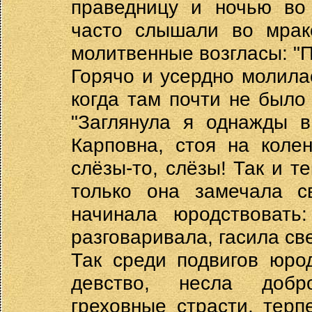
праведницу и ночью во
часто слышали во мраке
молитвенные возгласы: "П
Горячо и усердно молила
когда там почти не было
"Заглянула я однажды в
Карповна, стоя на колен
слёзы-то, слёзы! Так и те
только она замечала с
начинала юродствовать
разговаривала, гасила св
Так среди подвигов юро
девство, несла добр
греховные страсти, терп