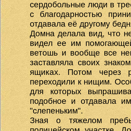
сердобольные люди в тре
с благодарностью прини
отдавала её другому бедн
Домна делала вид, что н
видел ее им помогающей
ветошь и вообще все не
заставляла своих знако
ящиках. Потом через 
переходили к нищим. Осо
для которых выпрашива
подобное и отдавала им
"слепеньким".
Зная о тяжелом преб
полицейском участке, Д