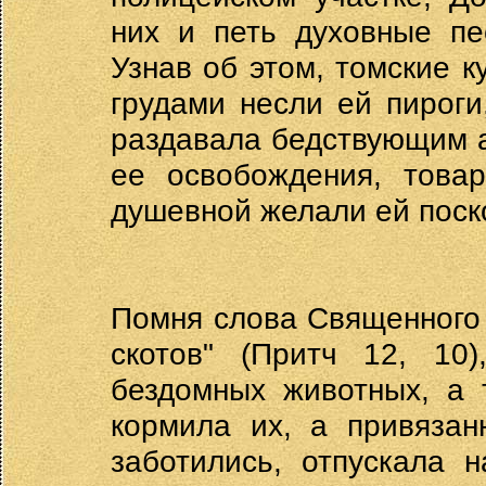
них и петь духовные пе
Узнав об этом, томские к
грудами несли ей пироги
раздавала бедствующим а
ее освобождения, това
душевной желали ей поско
Помня слова Священного
скотов" (Притч 12, 10
бездомных животных, а 
кормила их, а привязан
заботились, отпускала 