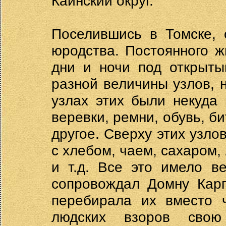
Каинский округ.
Поселившись в Томске, 
юродства. Постоянного 
дни и ночи под открыты
разной величины узлов, 
узлах этих были некуда 
веревки, ремни, обувь, би
другое. Сверху этих узл
с хлебом, чаем, сахаром,
и т.д. Все это имело в
сопровождал Домну Карп
перебирала их вместо ч
людских взоров свою