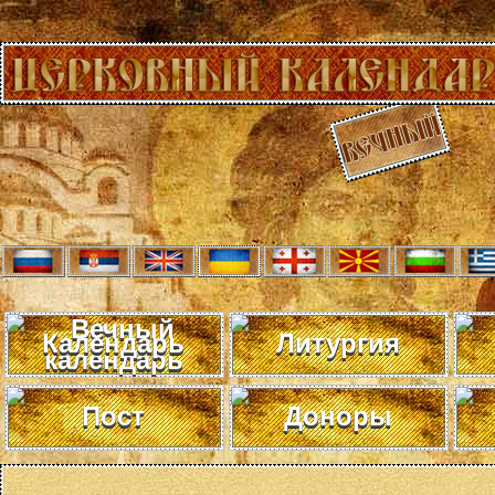
Календарь
Литургия
Пост
Доноры