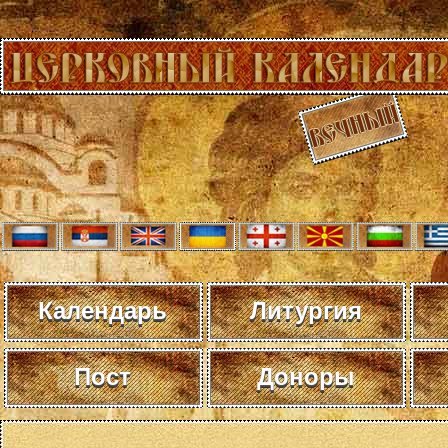
Календарь
Литургия
Пост
Доноры