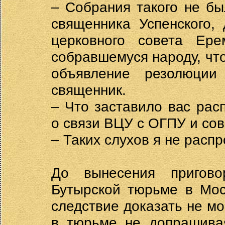
– Собрания такого не бы
священника Успенского,
церковного совета Ер
собравшемуся народу, что 
объявление резолюции
священник.
– Что заставило вас рас
о связи ВЦУ с ОГПУ и со
– Таких слухов я не расп
До вынесения пригов
Бутырской тюрьме в Мос
следствие доказать не мо
в тюрьме не допрашива