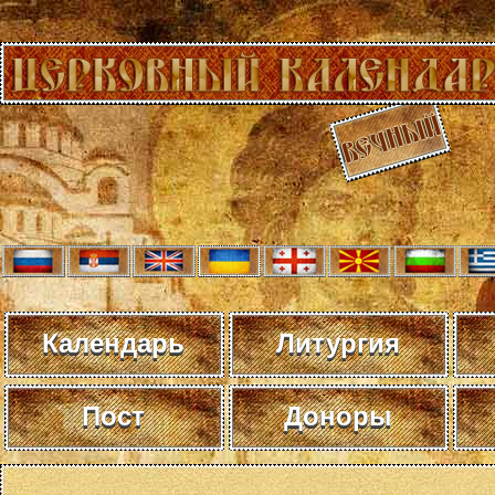
Календарь
Литургия
Пост
Доноры