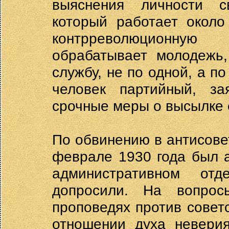
выяснения личности с
который работает около
контрреволюционну
обрабатывает молодежь,
службу, не по одной, а п
человек партийный, за
срочные меры о высылке 
По обвинению в антисове
феврале 1930 года был 
административном от
допросили. На вопрос
проповедях против советс
отношении духа неверия