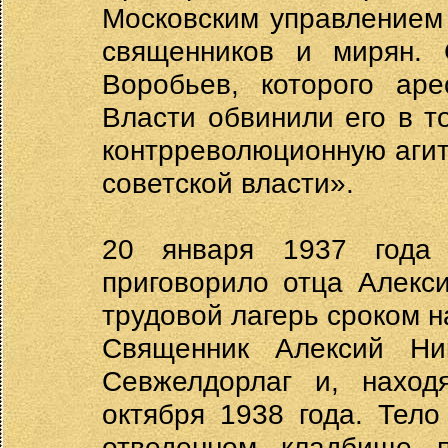
Московским управлением
священников и мирян.
Воробьев, которого аре
Власти обвинили его в т
контрреволюционную аги
советской власти».
20 января 1937 года
приговорило отца Алекс
трудовой лагерь сроком на
Священник Алексий Ни
Севжелдорлаг и, наход
октября 1938 года. Тел
отведенном кладбище п