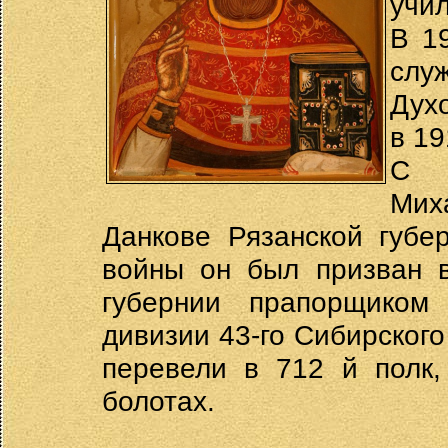
учил
В 1
слу
Дух
в 19
С 
Мих
Данкове Рязанской губе
войны он был призван 
губернии прапорщиком
дивизии 43-го Сибирского 
перевели в 712 й полк,
болотах.