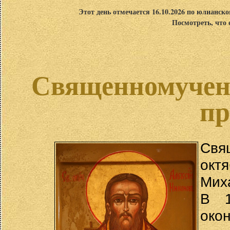
Этот день отмечается 16.10.2026 по юлианск
Посмотреть, что 
Священномучен
пр
Свя
окт
Мих
В 1
око