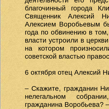
деятельности его пред
благочинный города Кл
Священник Алексий Н
Алексием Воробьевым бы
года по обвинению в том
власти устроили в церкв
на котором произносил
советской властью право
6 октября отец Алексий Н
– Скажите, гражданин Ни
нелегальном собрани
гражданина Воробьева? –