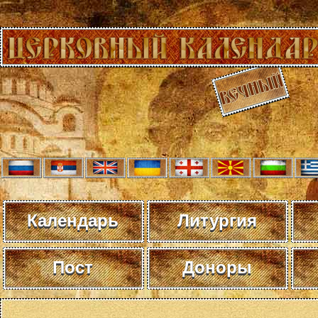
Календарь
Литургия
Пост
Доноры