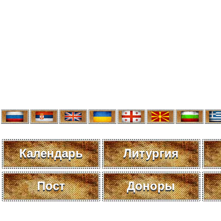
Календарь
Литургия
Пост
Доноры