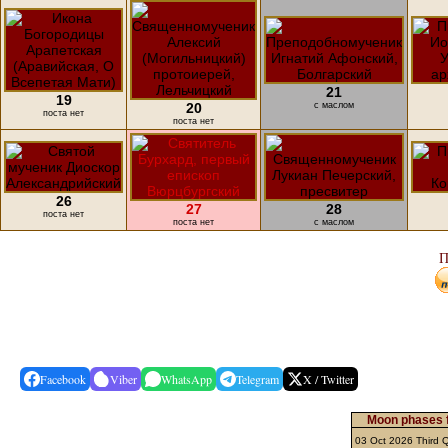
21
19
20
с маслом
поста нет
поста нет
26
27
28
поста нет
поста нет
с маслом
П
Facebook
Viber
WhatsApp
Telegram
X / Twitter
Moon phases f
03 Oct 2026 Third 