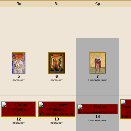
Пн
Вт
Ср
5
6
7
поста нет
поста нет
с маслом, вино
14
12
13
с маслом, вино
поста нет
поста нет