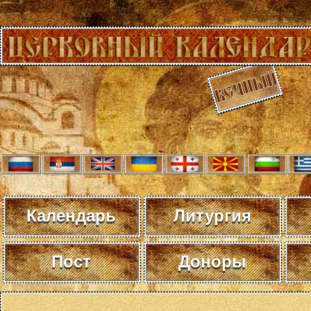
Календарь
Литургия
Пост
Доноры