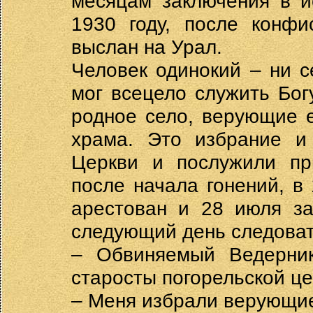
месяцам заключения в и
1930 году, после конфи
выслан на Урал.
Человек одинокий – ни с
мог всецело служить Богу
родное село, верующие 
храма. Это избрание и 
Церкви и послужили пр
после начала гонений, в
арестован и 28 июля за
следующий день следоват
– Обвиняемый Ведерник
старосты погорельской ц
– Меня избрали верующие