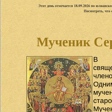
Этот день отмечается 18.09.2026 по юлианск
Посмотреть, что 
Мученик Сер
В 
свящ
члено
Одн
мучен
старо
Муче