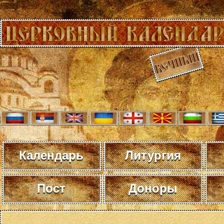
Календарь
Литургия
Пост
Доноры