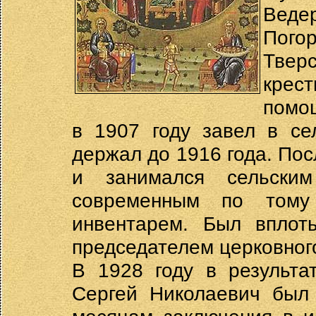
Ведер
Пого
Тве
крес
помо
в 1907 году завел в се
держал до 1916 года. Пос
и занимался сельским
современным по тому 
инвентарем. Был вплот
председателем церковного
В 1928 году в результа
Сергей Николаевич был 