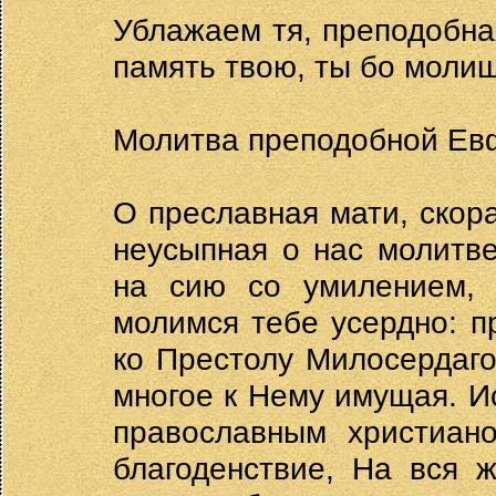
Ублажаем тя, преподобна
память твою, ты бо молиш
Молитва преподобной Ев
О преславная мати, скор
неусыпная о нас молитв
на сию со умилением, 
молимся тебе усердно: 
ко Престолу Милосердаго
многое к Нему имущая. И
православным христиан
благоденствие, На вся 