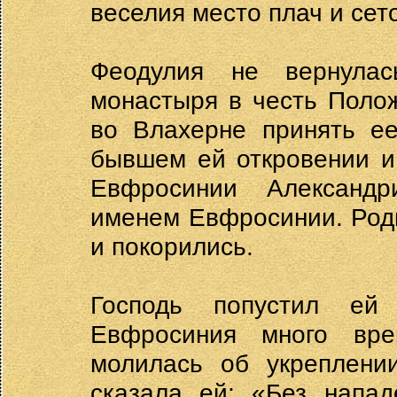
веселия место плач и сет
Феодулия не вернула
монастыря в честь Поло
во Влахерне принять ее
бывшем ей откровении и
Евфросинии Александр
именем Евфросинии. Род
и покорились.
Господь попустил ей
Евфросиния много вр
молилась об укреплени
сказала ей: «Без напа