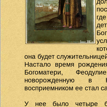
до
по
гд
дет
Бог
ус
ко
она будет служительнице
Настало время рождения
Богоматери, Феодул
новорожденную в К
восприемником ее стал са
У нее было четыре б