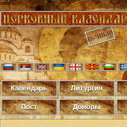
Календарь
Литургия
Пост
Доноры