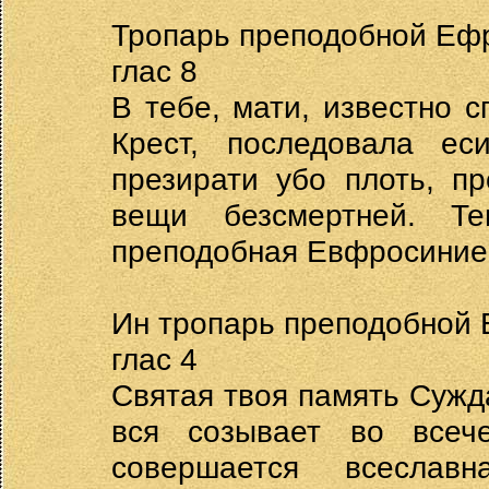
Тропарь преподобной Еф
глас 8
В тебе, мати, известно 
Крест, последовала е
презирати убо плоть, п
вещи безсмертней. Т
преподобная Евфросиние,
Ин тропарь преподобной
глас 4
Святая твоя память Сужд
вся созывает во всеч
совершается всеслав