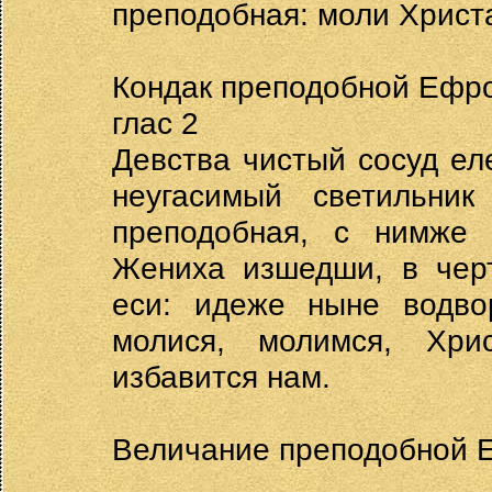
преподобная: моли Христ
Кондак преподобной Ефр
глас 2
Девства чистый сосуд е
неугасимый светильни
преподобная, с нимже 
Жениха изшедши, в черт
еси: идеже ныне водво
молися, молимся, Хри
избавится нам.
Величание преподобной 