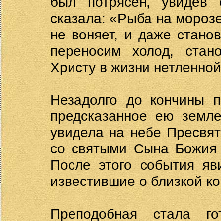
был потрясен, увидев 
сказала: «Рыба на морозе
не воняет, и даже станов
переносим холод, стан
Христу в жизни нетленной
Незадолго до кончины п
предсказанное ею земле
увидела на небе Пресвя
со святыми Сына Божия 
После этого события яв
известившие о близкой ко
Преподобная стала го