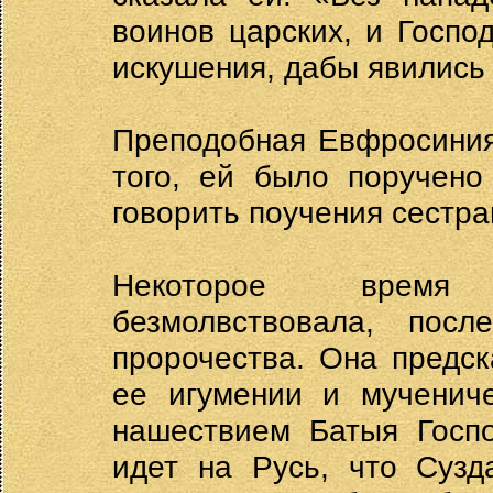
воинов царских, и Госпо
искушения, дабы явились
Преподобная Евфросиния
того, ей было поручено
говорить поучения сестра
Некоторое время 
безмолвствовала, пос
пророчества. Она предс
ее игумении и мучениче
нашествием Батыя Госпо
идет на Русь, что Сузд