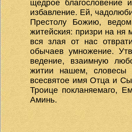
щедрое благословение и
избавление. Ей, чадолюб
Престолу Божию, ведо
житейския: призри на ня
вся злая от нас отврат
обычаев умножение. Утв
ведение, взаимную люб
житии нашем, словесы 
всесвятое имя Отца и Сын
Троице покланяемаго, Ем
Аминь.