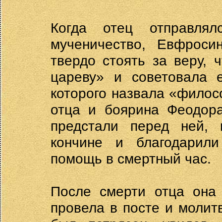
Когда отец отправля
мученичество, Евфроси
твердо стоять за веру, 
цареву» и советовала 
которого назвала «фило
отца и боярина Феодора
предстали перед ней, 
кончине и благодарил
помощь в смертный час.
После смерти отца она
провела в посте и молит