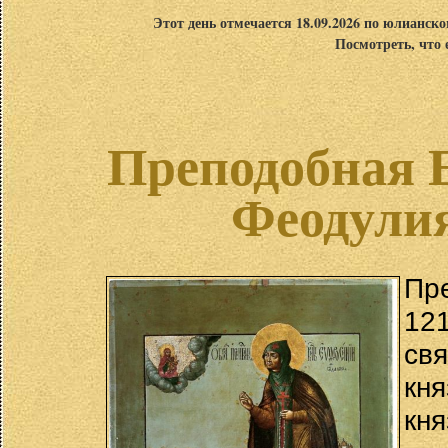
Этот день отмечается 18.09.2026 по юлианск
Посмотреть, что 
Преподобная 
Феодулия
Пр
12
св
кн
кня