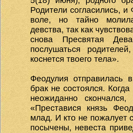
5(18) июня), родного бр
Родители согласились, и
воле, но тайно молил
девства, так как чувствов
снова Пресвятая Дев
послушаться родителей
коснется твоего тела».
Феодулия отправилась в
брак не состоялся. Когда
неожиданно скончался, 
«Преставися князь Фео
млад. И кто не пожалует 
посычены, невеста приве