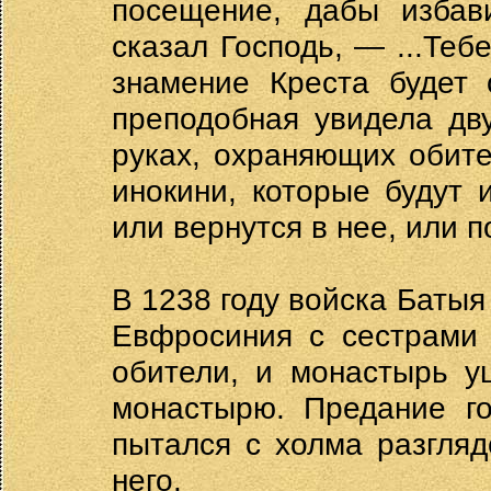
посещение, дабы избав
сказал Господь, — ...Те
знамение Креста будет 
преподобная увидела дв
руках, охраняющих обите
инокини, которые будут 
или вернутся в нее, или п
В 1238 году войска Баты
Евфросиния с сестрами 
обители, и монастырь у
монастырю. Предание го
пытался с холма разгляд
него.