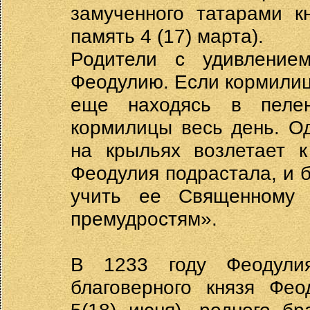
замученного татарами кн
память 4 (17) марта).
Родители с удивление
Феодулию. Если кормилиц
еще находясь в пелен
кормилицы весь день. О
на крыльях возлетает к
Феодулия подрастала, и 
учить ее Священному
премудростям».
В 1233 году Феодули
благоверного князя Фео