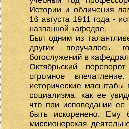
учебный год профессор
Истории и обличения ла
16 августа 1911 года - 
названной кафедре.
Был одним из талантлив
других поручалось г
богослужений в кафедрал
Октябрьский переворо
огромное впечатлени
исторические масштабы 
социализма, как ее уви
что при исповедании ее
быть искоренено. Ему 
миссионерская деятельн