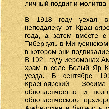
личный подвиг и молитва 
В 1918 году уехал в
неподалеку от Краснояр
года, а затем вместе с
Тиберкуль в Минусинском 
в котором они подвизалис
В 1921 году иеромонах А
храм в селе Белый Яр К
уезда. В сентябре 19
Красноярский Зосим
обновленчество и воз
обновленческого архие
Амфилохия в бытность с