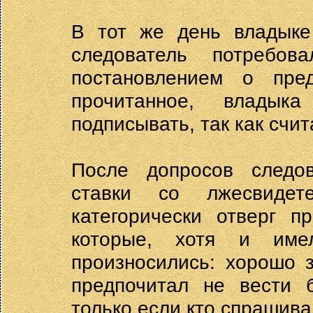
В тот же день владыке
следователь потребо
постановлением о пре
прочитанное, владыка
подписывать, так как счи
После допросов следо
ставки со лжесвиде
категорически отверг п
которые, хотя и име
произносились: хорошо з
предпочитал не вести 
только если кто спрашива