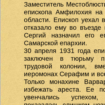
Заместитель Местоблюст
епископа Амфилохия на 
области. Епископ уехал 
отказало ему во въезде 
Сергий назначил его е
Самарской епархии.
30 апреля 1931 года еп
заключен в тюрьму пр
трудовой колонии, в
иеромонах Серафим и вс
Только монахине Варва
избежать ареста. Ее п
увенчались успехом, 
показалась слишком нез