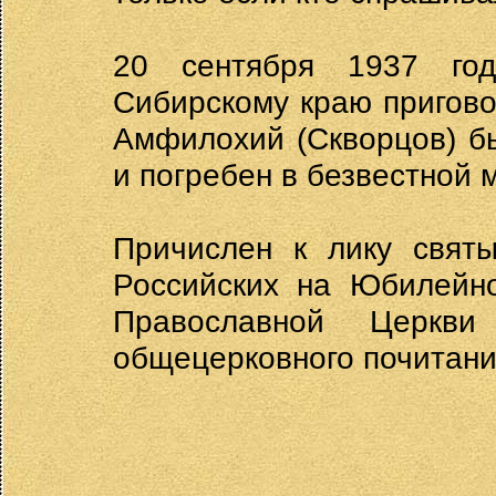
20 сентября 1937 го
Сибирскому краю пригово
Амфилохий (Скворцов) бы
и погребен в безвестной 
Причислен к лику святы
Российских на Юбилейн
Православной Церкв
общецерковного почитани