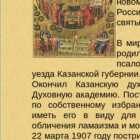
нов
Росс
святы
В ми
роди
псал
уезда Казанской губернии
Окончил Казанскую ду
Духовную академию. Пос
по собственному избра
иметь его в виду для
обличения ламаизма и мон
22 марта 1907 году постр