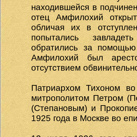
находившейся в подчинен
отец Амфилохий открыт
обличая их в отступле
попытались завладет
обратились за помощью 
Амфилохий был арест
отсутствием обвинительн
Патриархом Тихоном во
митрополитом Петром (П
(Степановым) и Прокопи
1925 года в Москве во еп