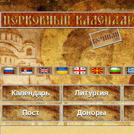
Календарь
Литургия
Пост
Доноры