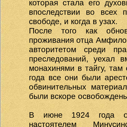
которая стала его духо
впоследствии во всех 
свободе, и когда в узах.
После того как обно
проживания отца Амфило
авторитетом среди пра
преследований, уехал в
монахинями в тайгу, там 
года все они были арест
обвинительных материал
были вскоре освобождены
В июне 1924 года о
настоятелем Минусин