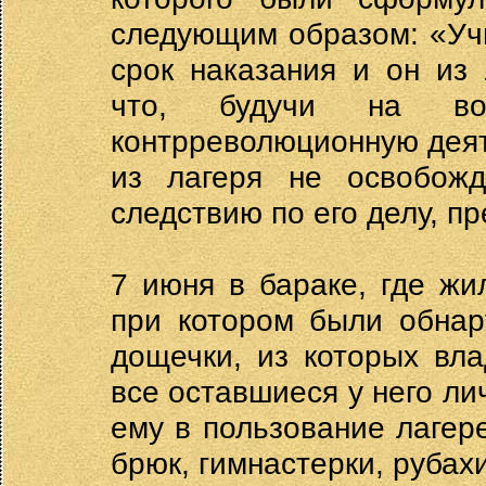
следующим образом: «Учи
срок наказания и он из
что, будучи на во
контрреволюционную деят
из лагеря не освобожд
следствию по его делу, п
7 июня в бараке, где жи
при котором были обнар
дощечки, из которых вл
все оставшиеся у него л
ему в пользование лагер
брюк, гимнастерки, рубахи