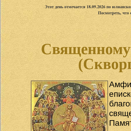
Этот день отмечается 18.09.2026 по юлианск
Посмотреть, что 
Священному
(Скворц
Амфи
епис
благ
свящ
Пам