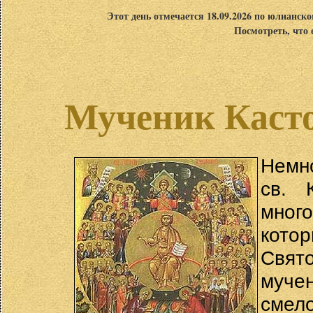
Этот день отмечается 18.09.2026 по юлианск
Посмотреть, что 
Мученик Каст
Немно
св. 
мног
котор
Свя
муче
смел