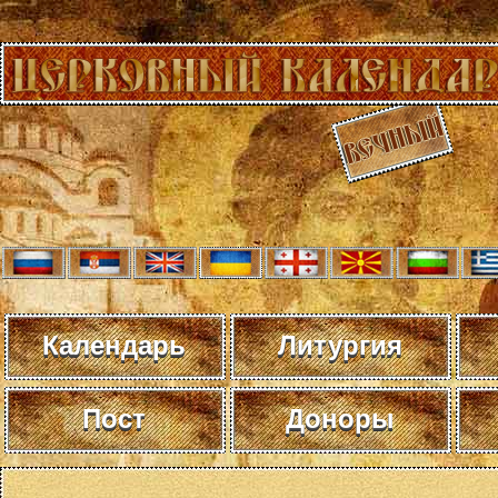
Календарь
Литургия
Пост
Доноры