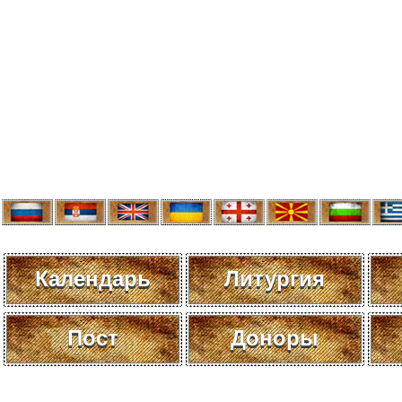
Календарь
Литургия
Пост
Доноры