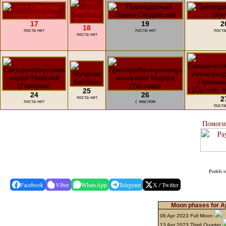
17
19
2
18
поста нет
поста нет
поста
поста нет
25
24
26
поста нет
2
поста нет
с маслом
поста
Помоги
Podeli o
Facebook
Viber
WhatsApp
Telegram
X / Twitter
Moon phases for Ap
06 Apr 2023 Full Moon
13 Apr 2023 Third Quarter