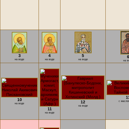
3
4
5
на воде
на воде
на воде
на в
1
10
12
с масло
на воде
на воде
11
на воде