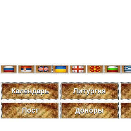
Календарь
Литургия
Пост
Доноры