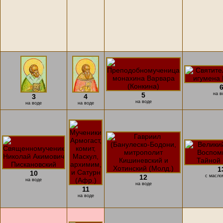
5
на в
3
4
на воде
на воде
на воде
1
10
12
с масло
на воде
на воде
11
на воде