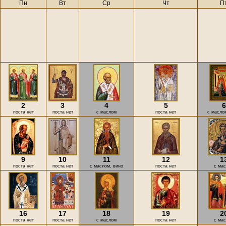
Пн
Вт
Ср
Чт
П
2
3
4
5
6
поста нет
поста нет
с маслом
поста нет
с масло
9
10
11
12
1
поста нет
поста нет
с маслом, вино
поста нет
с ма
16
17
18
19
2
поста нет
поста нет
с маслом
поста нет
с ма