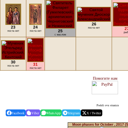
26
23
24
поста нет
2
25
поста нет
поста нет
ры
с маслом
30
31
поста нет
поста нет
Помогите нам
Podeli ovu stranicu
Facebook
Viber
WhatsApp
Telegram
X / Twitter
Moon phases for October , 2017
(