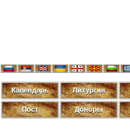
Календарь
Литургия
Пост
Доноры