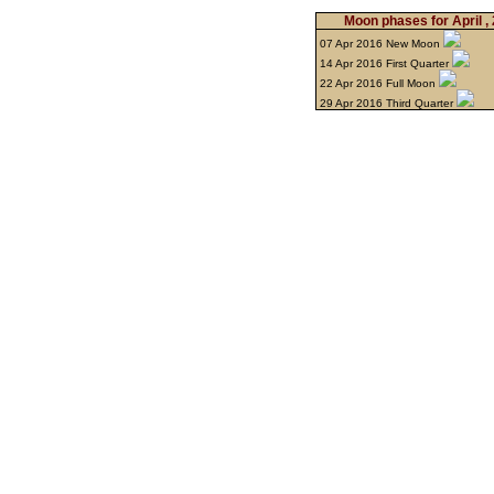
Moon phases for April ,
07 Apr 2016 New Moon
14 Apr 2016 First Quarter
22 Apr 2016 Full Moon
29 Apr 2016 Third Quarter