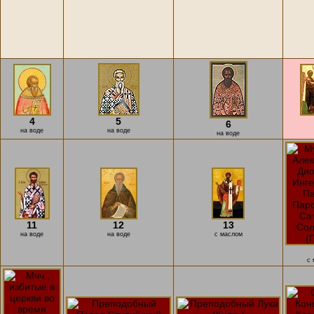
4
5
6
на воде
на воде
на воде
11
12
13
на воде
на воде
с маслом
с 