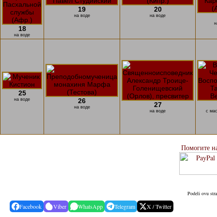
19
20
на воде
на воде
н
18
на воде
25
на воде
26
27
на воде
на воде
с ма
Помогите н
Podeli ovu str
Facebook
Viber
WhatsApp
Telegram
X / Twitter