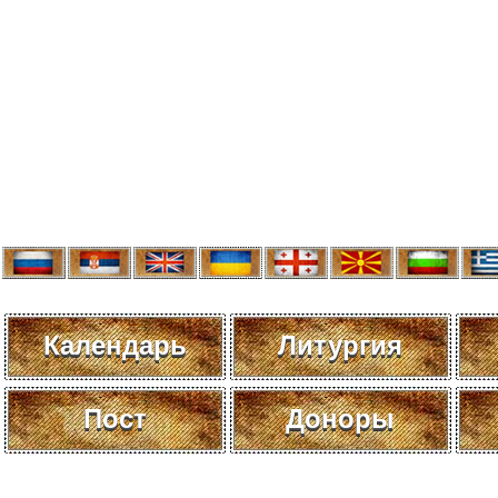
Календарь
Литургия
Пост
Доноры