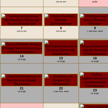
поста нет
рыба
7
8
9
поста нет
поста нет
с маслом, вино
14
15
16
на воде
на воде
на воде
21
22
23
на воде
с маслом, вино
на воде