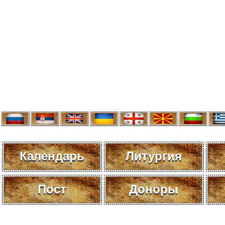
Календарь
Литургия
Пост
Доноры