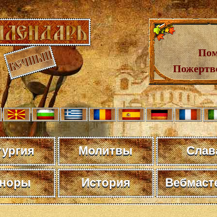
Пом
Пожертв
тургия
Молитвы
Слав
норы
История
Вебмаст