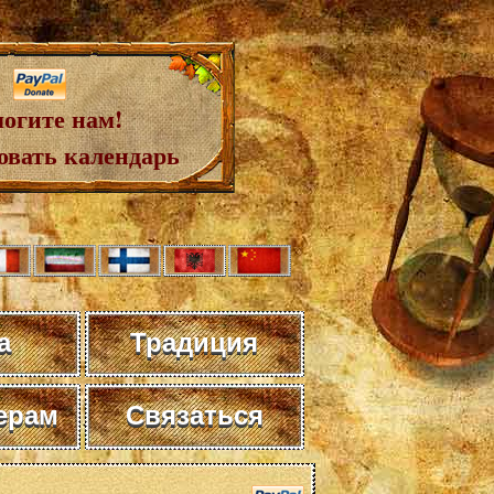
огите нам!
овать календарь
а
Традиция
ерам
Связаться