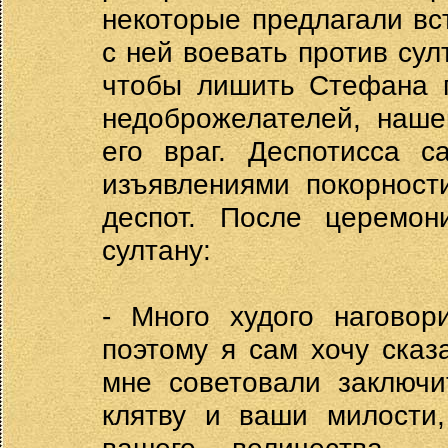
некоторые предлагали вс
с ней воевать против сул
чтобы лишить Стефана п
недоброжелателей, наше
его враг. Деспотисса с
изъявлениями покорност
деспот. После церемон
султану:
- Много худого наговор
поэтому я сам хочу сказ
мне советовали заключи
клятву и ваши милости,