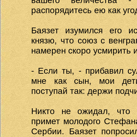
вашего величества 
распорядитесь ею как уго
Баязет изумился его и
князю, что союз с венгра
намерен скоро усмирить и
- Если ты, - прибавил с
мне как сын, мои дети
поступай так: держи подч
Никто не ожидал, что г
примет молодого Стефан
Сербии. Баязет попроси