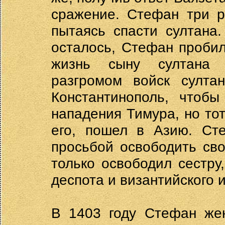
сражение. Стефан три р
пытаясь спасти султана
осталось, Стефан пробил
жизнь сыну султана 
разгромом войск султ
Константинополь, чтобы
нападения Тимура, но тот
его, пошел в Азию. Ст
просьбой освободить сво
только освободил сестру
деспота и византийского 
В 1403 году Стефан жен