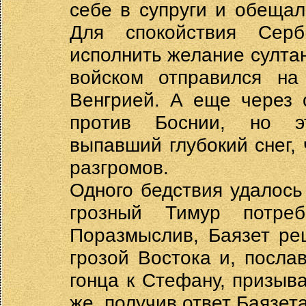
себе в супруги и обещал
Для спокойствия Сер
исполнить желание султана
войском отправился на
Венгрией. А еще через 
против Боснии, но э
выпавший глубокий снег,
разгромов.
Одного бедствия удалось и
грозный Тимур потреб
Поразмыслив, Баязет ре
грозой Востока и, посла
гонца к Стефану, призыв
же, получив ответ Баязета