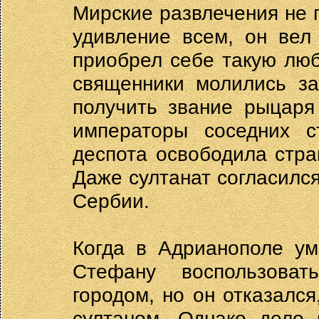
Мирские развлечения не п
удивление всем, он вел
приобрел себе такую люб
священники молились за
получить звание рыцаря
императоры соседних ст
деспота освободила стра
Даже султанат согласилс
Сербии.
Когда в Адрианополе ум
Стефану воспользоват
городом, но он отказалс
султаном. Однако дело 