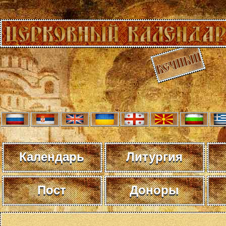
Календарь
Литургия
Пост
Доноры