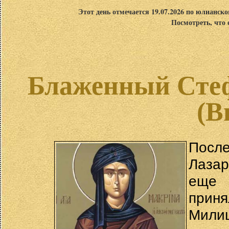
Этот день отмечается 19.07.2026 по юлианск
Посмотреть, что 
Блаженный Сте
(В
Посл
Лаза
еще 
приня
Мили