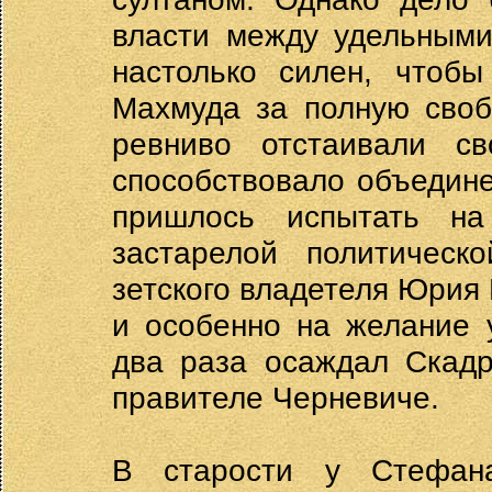
власти между удельными
настолько силен, чтобы
Махмуда за полную своб
ревниво отстаивали с
способствовало объедин
пришлось испытать на
застарелой политическ
зетского владетеля Юрия 
и особенно на желание 
два раза осаждал Скадр
правителе Черневиче.
В старости у Стефана