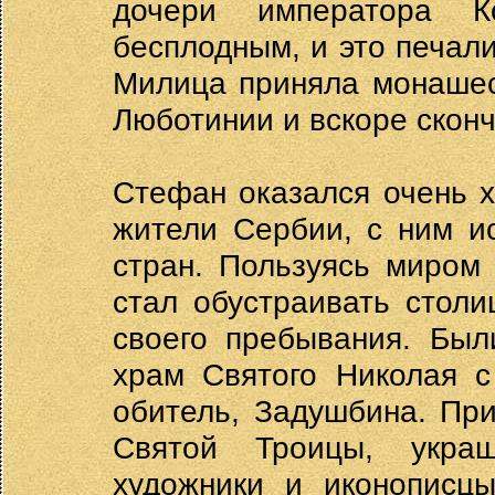
дочери императора К
бесплодным, и это печал
Милица приняла монашес
Люботинии и вскоре сконч
Стефан оказался очень 
жители Сербии, с ним и
стран. Пользуясь миром
стал обустраивать столи
своего пребывания. Был
храм Святого Николая с
обитель, Задушбина. Пр
Святой Троицы, укра
художники и иконописцы