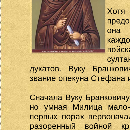
Хотя
пред
она 
каждо
войск
султ
дукатов. Вуку Бранков
звание опекуна Стефана 
Сначала Вуку Бранковичу
но умная Милица мало-
первых порах первонача
разоренный войной кр