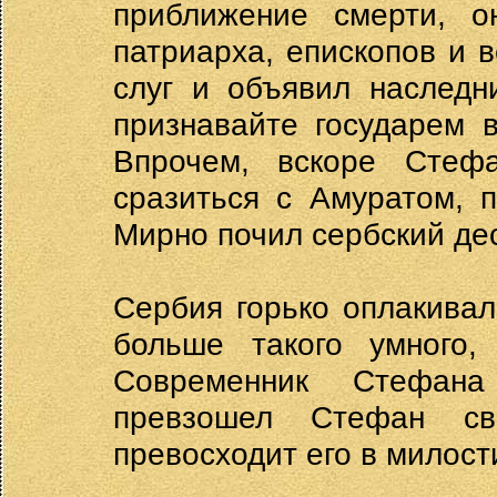
приближение смерти, о
патриарха, епископов и 
слуг и объявил наследн
признавайте государем 
Впрочем, вскоре Стеф
сразиться с Амуратом, 
Мирно почил сербский дес
Сербия горько оплакивал
больше такого умного,
Современник Стефана
превзошел Стефан св
превосходит его в милост