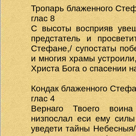
Тропарь блаженного Стеф
глас 8
С высоты восприяв увещ
предстатель и просвети
Стефане,/ супостаты поб
и многия храмы устроили,
Христа Бога о спасении н
Кондак блаженного Стефа
глас 4
Вернаго Твоего воина
низпослал еси ему силы
уведети тайны Небесныя/