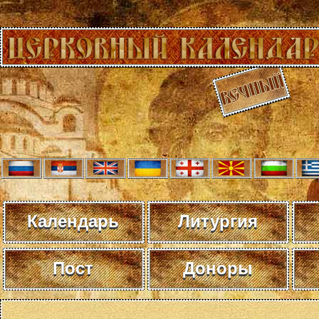
Календарь
Литургия
Пост
Доноры