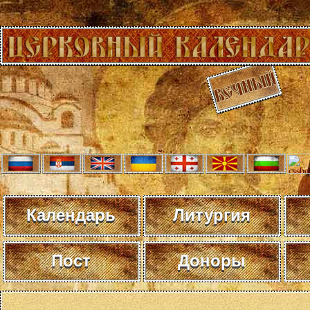
Календарь
Литургия
Пост
Доноры