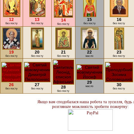
12
13
15
16
14
без посту
без посту
без посту
без посту
без посту
19
20
21
22
23
без посту
без посту
без посту
масло
без посту
29
26
27
30
28
масло
без посту
без посту
без посту
без посту
Якщо вам сподобалася наша робота та зусилля, будь 
розгляньте можливість зробити пожертву: