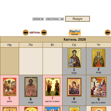
квітень
Квітень 2026
Нд
Пн
Вт
Ср
Чт
2
1
вода
вода
5
7
8
6
9
риба
масло и вино
вода
вода
масло и вино