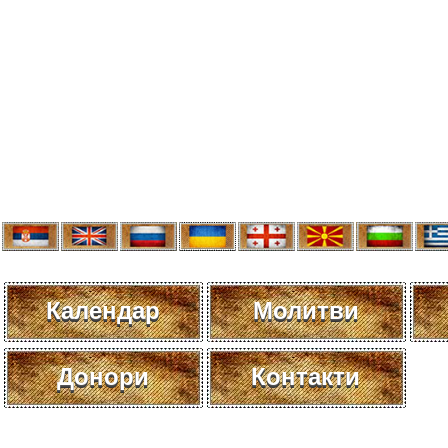
Календар
Молитви
Донори
Контакти