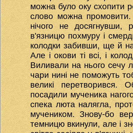
можна було оку схопити 
слово можна промовити. 
нічого не досягнувши, 
в'язницю похмуру і смерд
колодки забивши, ще й на
Але і окови ті всі, і кол
Виливали на нього сечу лю
чари нині не поможуть тоб
великі перетворився. 
посадили мученика нагого,
спека люта налягла, проте
мучеником. Знову-бо вер
темницю вкинули, але і зн