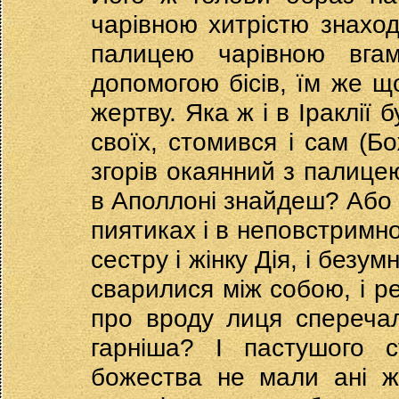
чарівною хитрістю знаход
палицею чарівною вга
допомогою бісів, їм же щ
жертву. Яка ж і в Іраклії 
своїх, стомився і сам (Б
згорів окаянний з палицею
в Аполлоні знайдеш? Або 
пиятиках і в неповстримно
сестру і жінку Дія, і безу
сварилися між собою, і ре
про вроду лиця сперечал
гарніша? І пастушого 
божества не мали ані ж