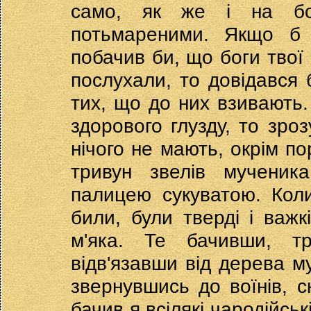
само, як же і на бог
потьмареними. Якщо б 
побачив би, що боги твої 
послухали, то довідався 
тих, що до них взивають. 
здорового глузду, то зроз
нічого не мають, окрім по
тривун звелів мученик
палицею сукуватою. Кол
били, були тверді і важк
м'яка. Те бачивши, тр
відв'язавши від дерева му
звернувшись до воїнів, ск
бачив я всілякі чародійські