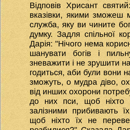
Відповів Хрисант святий
вказівки, якими зможеш 
служба, яку ви чините бо
думку. Задля спільної ко
Дарія: "Нічого нема корис
шанувати богів і пиль
зневажити і не зрушити на
годиться, аби були вони н
зможуть, о мудра діво, ох
від инших охорони потребу
до них пси, щоб ніхто 
залізними прибивають ї
щоб ніхто їх не перев
розбилися?" Сказала Дар