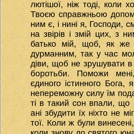
лютішої, ніж тоді, коли х
Твоєю справжньою допом
ним є, і нині я, Господи,
на звірів і змій цих, з 
батько мій, щоб, як же 
дурманним, так у час мол
діви, щоб не зрушувати в
боротьби. Поможи мені
єдиного істинного Бога, я
непереможну силу їм подає
ті в такий сон впали, що 
ані збудити їх ніхто не м
тої. Коли ж були винесені
коли знову до святого юн