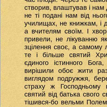
створив, влаштував і нам 
не ті подані нам від ньог
училищах, не книжкам, і д
а вчителям своїм. І хвор
привели, не лікуванню як
зцілення своє, а самому л
те і більше святий Хри
єдиного істинного Бога
вирішили обоє жити ра
виглядом подружжя, бер
страху ж Господньому 
святий від батька свого
тішився-бо вельми Полем