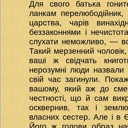
Для свого батька гонит
ланкам перелюбодійник, 
царства, чарів винахід
беззаконнями і нечистот
слухати неможливо, — вст
Такий мерзенний чоловік,
ваші ж свідчать книгот
нерозумні люди назвали ц
свій час загинули. Покаж
вашому, який аж до смер
честності, що й сам вик
осквернив, так і землю
власних сестер. Але і в
Його ж голови образ на