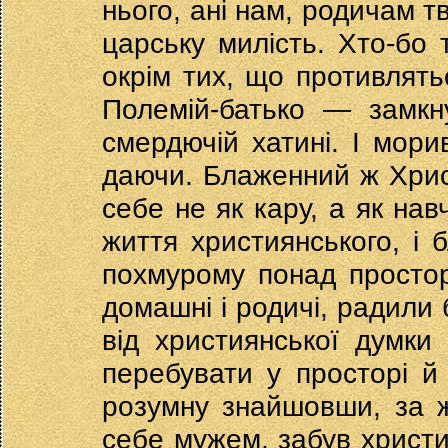
нього, ані нам, родичам т
царську милість. Хто-бо т
окрім тих, що противлять
Полемій-батько — замкн
смердючій хатині. І мори
даючи. Блаженний ж Хриса
себе не як кару, а як нав
життя християнського, і б
похмурому понад просторі
домашні і родичі, радили 
від християнської думки
перебувати у просторі й 
розумну знайшовши, за ж
себе мужем, забув христия