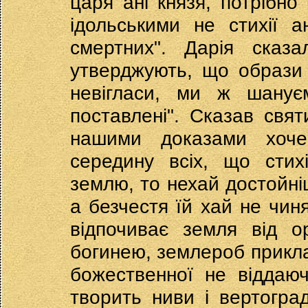
царя ані князя, потрібно
ідольськими не стихії 
смертних". Дарія сказа
утверджують, що образи 
невігласи, ми ж шанує
поставлені". Сказав свя
нашими доказами хоче
середину всіх, що стих
землю, то нехай достойні
а безчестя їй хай не чиня
відпочиває земля від о
богинею, землероб приклад
божественної не віддаюч
творить ниви і вертогра