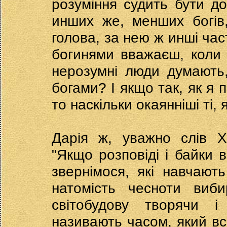
розуміння судить бути д
инших же, менших богів,
голова, за нею ж инші част
богинями вважаєш, коли К
нерозумні люди думають,
богами? І якщо так, як я п
то наскільки окаянніші ті, 
Дарія ж, уважно слів Х
"Якщо розповіді і байки в
звернімося, які навчають
натомість чесноти виби
світобудову творячи і
називають часом, який вс