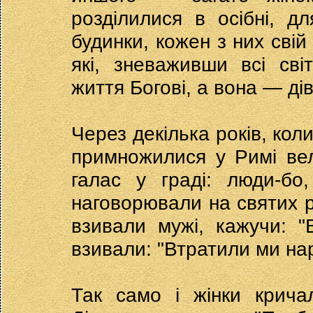
розділилися в осібні, дл
будинки, кожен з них свій
які, зневаживши всі сві
життя Богові, а вона — дів
Через декілька років, кол
примножилися у Римі вел
галас у граді: люди-бо
наговорювали на святих р
взивали мужі, кажучи: 
взивали: "Втратили ми нар
Так само і жінки крича