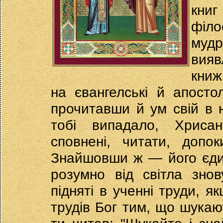
кни
філо
муд
вия
книж
на євангелські й апостол
прочитавши й ум свій в н
тобі випадало, Хрисан
сповнені, читати, допо
Знайшовши ж — його єдин
розумно від світла зно
підняті в ученні труди, я
трудів Бог тим, що шукаю