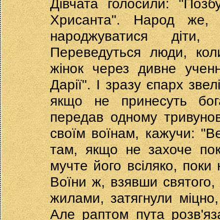
Дівчата голосили: "Поз
Хрисанта". Народ же, 
народжуватися діти,
Переведуться люди, коли
жінок через дивне ученн
Дарії". І зразу єпарх звел
якщо не принесуть бог
передав одному тривунові
своїм воїнам, кажучи: "Ве
там, якщо не захоче по
мучте його всіляко, поки 
Воїни ж, взявши святого,
жилами, затягнули міцно
Але раптом пута розв'я