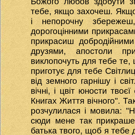
Божого любов здобути з
тебе, якщо захочеш. Якщо
і непорочну збережеш
дорогоцінними прикрасам
прикрасиш добродійними
друзями, апостоли пр
виклопочуть для тебе те,
приготує для тебе Світлиц
від земного гарнішу і сві
вічні, і цвіт юности твоє
Книгах Життя вічного". Та
розчулилася і мовила: "Н
сюди мене так прикраше
батька твого, щоб я тебе