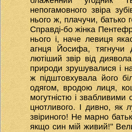
блаженний угодник Т
непогамовного звіра зуб
нього ж, плачучи, батько г
Справді-бо жінка Пентефрі
нього і, наче левиця яка
агнця Йосифа, тягнучи 
лютіший звір від диявола 
природи зрушувалися і н
ж підштовхувала його бі
одягом, вродою лиця, ко
могутністю і звабливими 
цнотливого. І дивно, як 
звіриного! Не марно батьк
якщо син мій живий!" Вели