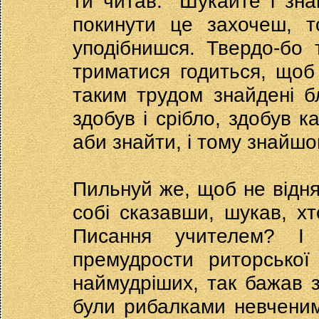
ти читав: "Шукайте і зн
покинути це захочеш, 
уподібнишся. Твердо-бо 
триматися годиться, щоб
таким трудом знайдені б
здобув і срібло, здобув 
аби знайти, і тому знайшо
Пильнуй же, щоб не відня
собі сказавши, шукав, х
Писання учителем? І
премудрости риторської
наймудріших, так бажав з
були рибалками невченими