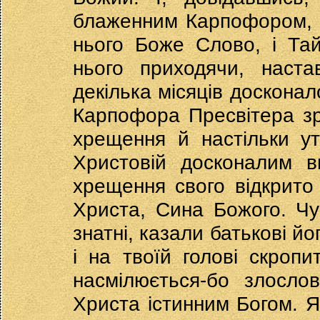
блаженним Карпофором, як
нього Боже Слово, і Тай
нього приходячи, наста
декілька місяців доскона
Карпофора Пресвітера зр
хрещення й настільки ут
Христовій досконалим в
хрещення свого відкрито
Христа, Сина Божого. Чую
знатні, казали батькові й
і на твоїй голові скропи
насмілюється-бо злослов
Христа істинним Богом. Як