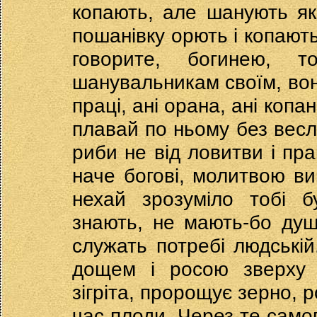
копають, але шанують як
пошанівку орють і копають
говорите, богинею, 
шанувальникам своїм, вон
праці, ані орана, ані копан
плавай по ньому без весла
риби не від ловитви і пра
наче богові, молитвою ви
нехай зрозуміло тобі б
знають, не мають-бо душ
служать потребі людській
дощем і росою зверху 
зігріта, пророщує зерно, 
час плоди. Через те самог