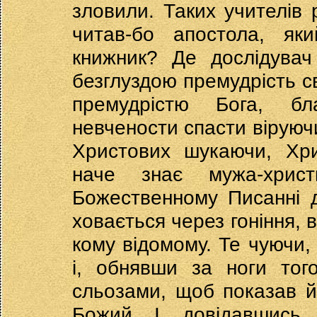
зловили. Таких учителів
читав-бо апостола, як
книжник? Де дослідувач
безглуздою премудрість св
премудрістю Бога, бл
невчености спасти віруючи
Христових шукаючи, Хри
наче знає мужа-хрис
Божественному Писанні д
ховається через гоніння, в
кому відомому. Те чуючи
і, обнявши за ноги тог
сльозами, щоб показав й
Божий. І, довідавшись