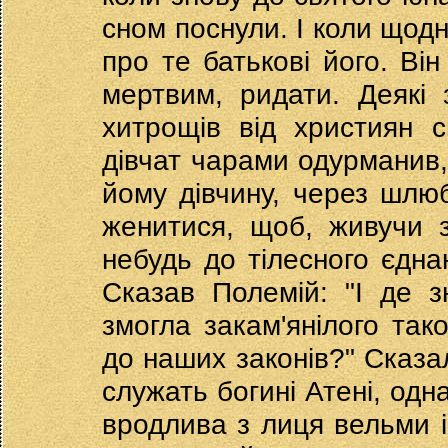
сном поснули. І коли щодн
про те батькові його. Ві
мертвим, ридати. Деякі 
хитрощів від християн с
дівчат чарами одурманив,
йому дівчину, через шлюб
женитися, щоб, живучи 
небудь до тілесного єднан
Сказав Полемій: "І де з
змогла закам'янілого так
до наших законів?" Сказал
служать богині Атені, одна
вродлива з лиця вельми і 