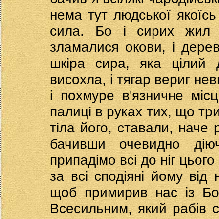
нема тут людської якоїсь
сила. Бо і сирих жил м
зламалися окови, і дерев
шкіра сира, яка цілий 
висохла, і тягар вериг не
і похмуре в'язничне місц
палиці в руках тих, що тр
тіла його, ставали, наче
бачивши очевидно ді
припадімо всі до ніг цьог
за всі сподіяні йому від 
щоб примирив нас із Бог
Всесильним, який рабів св