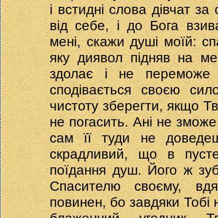
і встидні слова дівчат за
від себе, і до Бога взив
мені, скажи душі моїй: с
яку диявол підняв на м
здолає і не переможе 
сподівається своєю сил
чистоту зберегти, якщо Т
не погасить. Ані не зможе
сам її туди не доведеш
скрадливий, що в пусте
поїдання душ. Його ж зубі
Спасителю своєму, вдяч
повинен, бо завдяки Тобі н