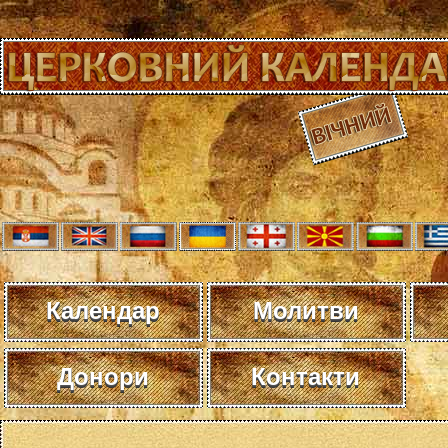
Календар
Молитви
Донори
Контакти