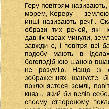
Геру повітрям називають
морем, Кереру — землею
инші називають речі". С
образи тих речей, які 
давніх часах минули, земл
завжди є, і повітря всі б
подобу мають в ідолах
богоподібною шаною вшан
не розумію. Нащо ж о
зображеннях шануєте б
поклоняєтеся землі, пов
князь, який би велів себе
своєму створеному покл