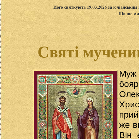
Його святкують 19.03.2026 за юліанським 
Що ще ми 
Святі мучени
Муж
бояр
Оле
Хри
прий
же в
Він 