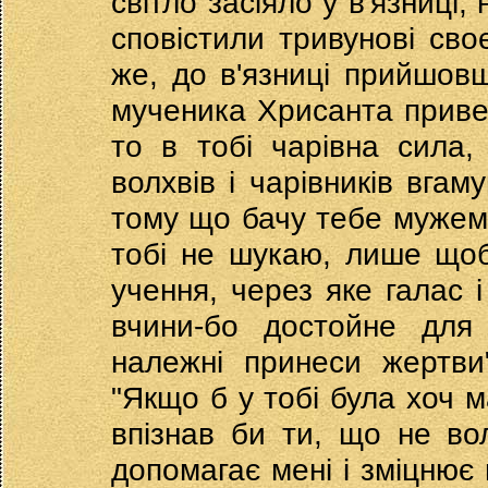
світло засіяло у в'язниці, 
сповістили тривунові сво
же, до в'язниці прийшовш
мученика Хрисанта привес
то в тобі чарівна сила
волхвів і чарівників вгам
тому що бачу тебе мужем 
тобі не шукаю, лише щоб
учення, через яке галас 
вчини-бо достойне для 
належні принеси жертви
"Якщо б у тобі була хоч м
впізнав би ти, що не во
допомагає мені і зміцнює