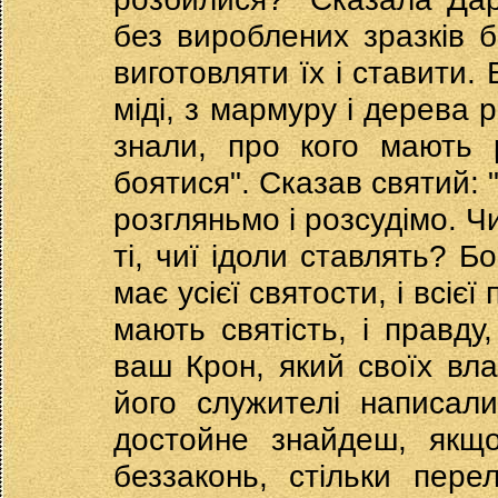
без вироблених зразків б
виготовляти їх і ставити. В
міді, з мармуру і дерева 
знали, про кого мають 
боятися". Сказав святий: 
розгляньмо і розсудімо. Ч
ті, чиї ідоли ставлять? Б
має усієї святости, і всіє
мають святість, і правду
ваш Крон, який своїх вла
його служителі написал
достойне знайдеш, якщо
беззаконь, стільки пере