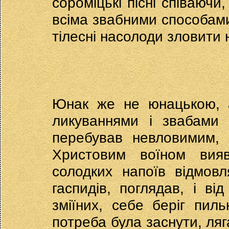
сороміцькі пісні співаючи
всіма звабними способами
тілесні насолоди зловити 
Юнак же не юнацькою, 
ликуваннями і звабами 
перебував невловимим, 
Христовим воїном вияв
солодких напоїв відмовл
гаспидів, поглядав, і від
зміїних, себе беріг пил
потреба була заснути, ляг