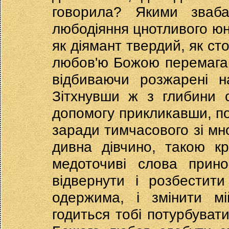
говорила? Якими зваб
любодіяння цнотливого ю
як діямант твердий, як ст
любов'ю Божою перемагаю
відбиваючи розжарені н
Зітхнувши ж з глибини 
допомогу прикликавши, по
заради тимчасового зі мн
дивна дівчино, такою кр
медоточиві слова прин
відвернути і розбести
одержима, і змінити мі
годиться тобі потурбуват