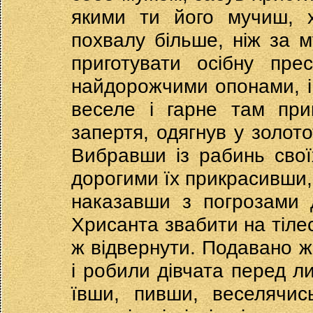
якими ти його мучиш, х
похвалу більше, ніж за м
приготувати осібну прес
найдорожчими опонами, і 
веселе і гарне там при
запертя, одягнув у золото
Вибравши із рабинь свої
дорогими їх прикрасивши, 
наказавши з погрозами 
Хрисанта звабити на тіле
ж відвернути. Подавано ж 
і робили дівчата перед ли
ївши, пивши, веселячис