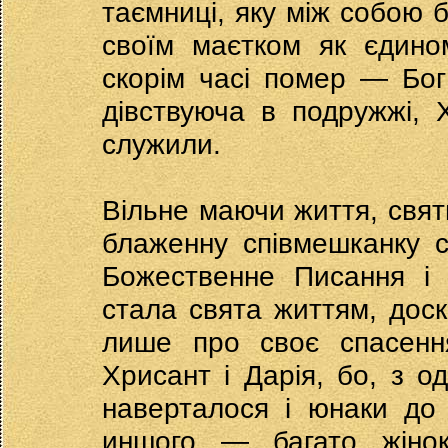
таємниці, яку між собою б
своїм маєтком як єдино
скорім часі помер — Бог
дівствуюча в подружжі, 
служили.
Вільне маючи життя, свят
блаженну співмешканку 
Божественне Писання і 
стала свята життям, доск
лише про своє спасення
Хрисант і Дарія, бо, з о
наверталося і юнаки до 
иншого — багато жінок 