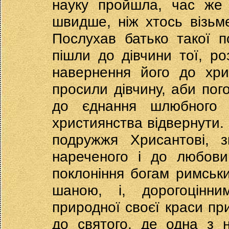
науку пройшла, час же 
швидше, ніж хтось візьме
Послухав батько такої п
пішли до дівчини тої, р
навернення його до хри
просили дівчину, аби пого
до єднання шлюбного 
християнства відвернути.
подружжя Хрисантові, з
нареченого і до любови
поклоніння богам римськи
шаною, і, дорогоцінн
природної своєї краси п
до святого, де одна з 