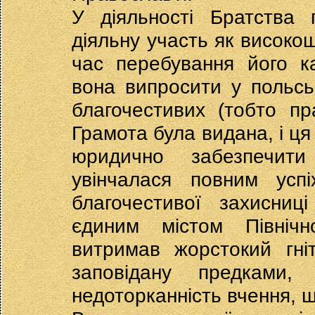
У діяльності Братства
діяльну участь як високо
час перебування його к
вона випросити у польсь
благочестивих (тобто пр
Грамота була видана, і ця
юридично забезпечити
увінчалася повним усп
благочестивої захисниц
єдиним містом Північн
витримав жорстокий гніт
заповідану предками, 
недоторканність вчення, щ