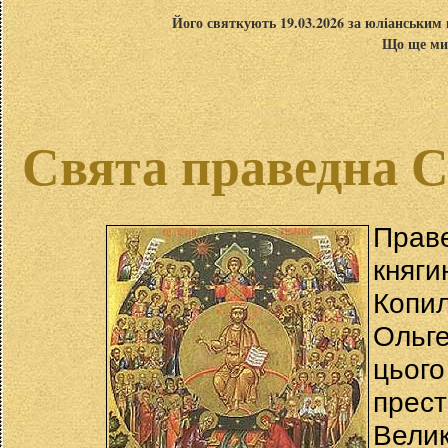
Його святкують 19.03.2026 за юліанським 
Що ще ми 
Свята праведна С
Пра
княги
Копи
Ольг
цьог
прест
Вели