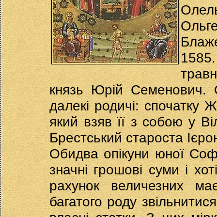
Олел
Ольг
Блаж
1585.
травн
князь Юрій Семенович. 
далекі родичі: спочатку 
який взяв її з собою у Ві
Брестський староста Ієро
Обидва опікуни юної Соф
значні грошові суми і хот
рахунок величезних має
багатого роду звільнитис