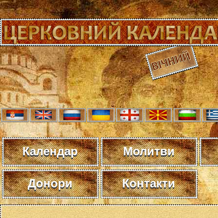
Календар
Молитви
Донори
Контакти