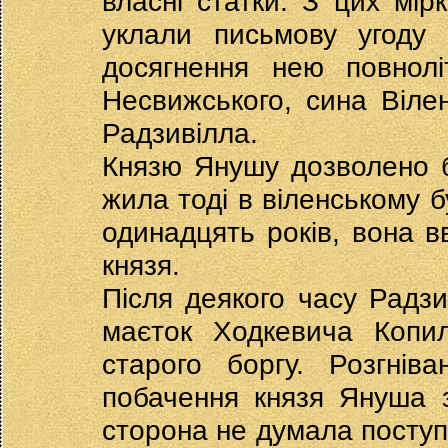
власні статки. З цих мір
уклали письмову угоду 
досягнення нею повнолі
Несвижського, сина Віле
Радзивілла.
Князю Янушу дозволено 
жила тоді в віленському б
одинадцять років, вона 
князя.
Після деякого часу Радз
маєток Ходкевича Копи
старого боргу. Розгнів
побачення князя Януша з
сторона не думала поступа