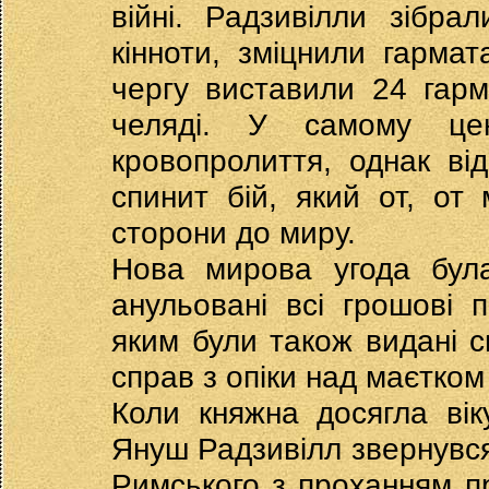
війні. Радзивілли зібра
кінноти, зміцнили гарма
чергу виставили 24 гарм
челяді. У самому цен
кровопролиття, однак ві
спинит бій, який от, от
сторони до миру.
Нова мирова угода була
анульовані всі грошові п
яким були також видані с
справ з опіки над маєтком
Коли княжна досягла ві
Януш Радзивілл звернувся
Римського з проханням пр