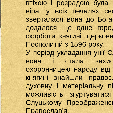
втіхою і розрадою була 
віра: у всіх печалях с
зверталася вона до Бога
додалося ще одне горе
скорботи княгині: церков
Посполитій з 1596 року.
У період укладання унії 
вона і стала захисн
охоронницею народу від 
княгині знайшли правос
духовну і матеріальну 
можливість згуртуватис
Слуцькому Преображенсь
Православ'я.