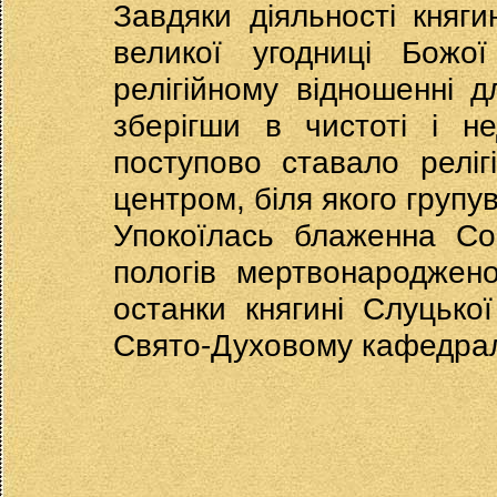
Завдяки діяльності княги
великої угодниці Божо
релігійному відношенні д
зберігши в чистоті і не
поступово ставало реліг
центром, біля якого групув
Упокоїлась блаженна Со
пологів мертвонароджено
останки княгині Слуцько
Свято-Духовому кафедрал