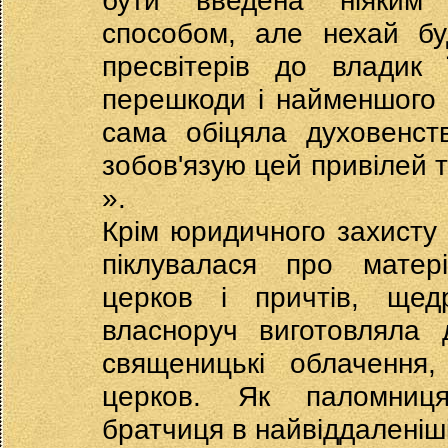
бути введена ніяким
способом, але нехай бу
пресвітерів до владик 
перешкоди і найменшого 
сама обіцяла духовенств
зобов'язую цей привілей 
».
Крім юридичного захисту
піклувалася про матері
церков і причтів, ще
власноруч виготовляла 
священицькі облачення,
церков. Як паломниц
братчиця в найвіддаленіші