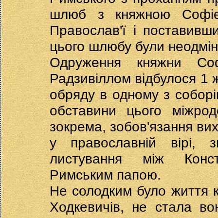
шлюб з княжною Софіє
Православ'ї і поставивш
цього шлюбу були неодмі
Одруження княжни Со
Радзивіллом відбулося 1 
обряду в одному з соборі
обставини цього міжрод
зокрема, зобов'язання вих
у православній вірі, з
листування між Конст
Римським папою.
Не солодким було життя к
Ходкевичів, не стала в