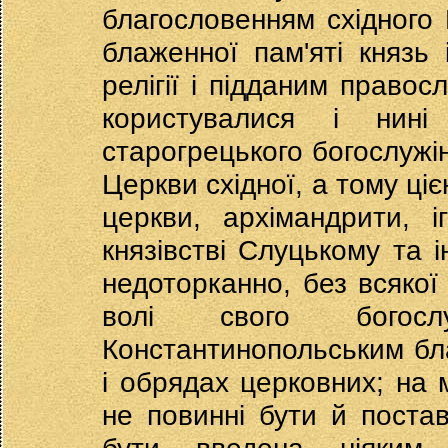
благословенням східного 
блаженної пам'яті князь 
релігії і підданим правос
користувалися і нині
старогрецького богослужін
Церкви східної, а тому ц
церкви, архімандрити, 
князівстві Слуцькому та і
недоторканно, без всякої
волі свого богосл
Константинопольським бла
і обрядах церковних; на 
не повинні бути й постав