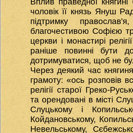
Вплив праведної княгині 
чоловік її князь Януш Ра
підтримку православ'
благочестивою Софією тра
церкви і монастирі релігі
раніше повинні бути до
дотримуватися, щоб не бул
Через деякий час княгиня
грамоту: «ось розповів в
релігії старої Греко-Русь
та орендовані в місті Слуц
Слуцькому і Копильсь
Койдановському, Копильсь
Невельському, Сєбежськ